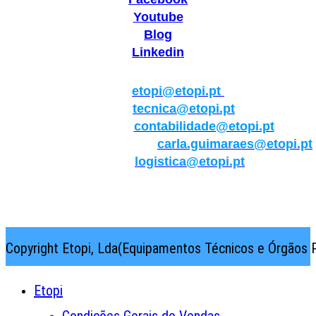
Youtube
Blog
Linkedin
Geral:
etopi@etopi.pt
Técnica:
tecnica@etopi.pt
Contabilidade:
contabilidade@etopi.pt
Qualidade/Internacional:
carla.guimaraes@etopi.pt
Logística:
logistica@etopi.pt
Rua Thilo Krassman, Nº 2 – Fração C → 2710-141
Abrunheira→Sintra→Portugal
Copyright Etopi, Lda(Equipamentos Técnicos e Órgãos P
Etopi