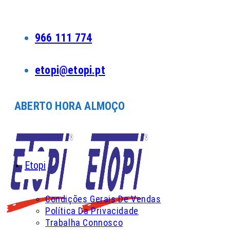
Skip
to
content
966 111 774
etopi@etopi.pt
ABERTO HORA ALMOÇO
Etopi
Condições Gerais De Vendas
Política Da Privacidade
Trabalha Connosco