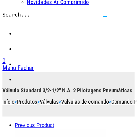
Novidades Ar Comprimido
Search...
Submit
search
0
Menu
Fechar
Toggle
the
button
Válvula Standard 3/2-1/2″ N.A. 2 Pilotagens Pneumáticas
to
Início
>
Produtos
>
Válvulas
>
Válvulas de comando
>
Comando P
expand
or
collapse
the
Previous Product
Menu