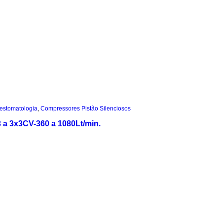
estomatologia
,
Compressores Pistão Silenciosos
 a 3x3CV-360 a 1080Lt/min.