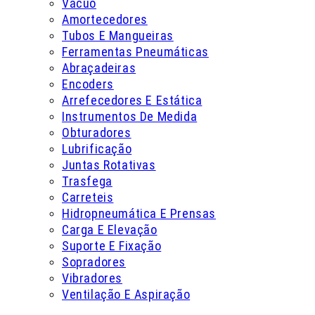
Vácuo
Amortecedores
Tubos E Mangueiras
Ferramentas Pneumáticas
Abraçadeiras
Encoders
Arrefecedores E Estática
Instrumentos De Medida
Obturadores
Lubrificação
Juntas Rotativas
Trasfega
Carreteis
Hidropneumática E Prensas
Carga E Elevação
Suporte E Fixação
Sopradores
Vibradores
Ventilação E Aspiração