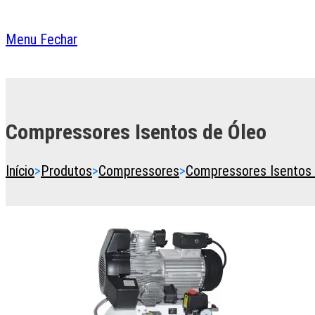
Menu
Fechar
Toggle
the
button
Compressores Isentos de Óleo
to
expand
or
Início
>
Produtos
>
Compressores
>
Compressores Isentos 
collapse
the
Menu