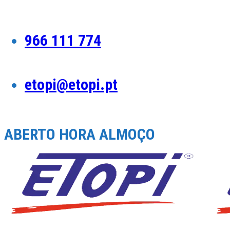
Skip
to
content
966 111 774
etopi@etopi.pt
ABERTO HORA ALMOÇO