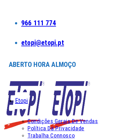
Skip
to
content
966 111 774
etopi@etopi.pt
ABERTO HORA ALMOÇO
Etopi
Condições Gerais De Vendas
Política Da Privacidade
Trabalha Connosco