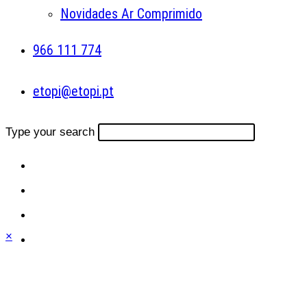
Novidades Ar Comprimido
966 111 774
etopi@etopi.pt
Type your search
×
Close
this
module