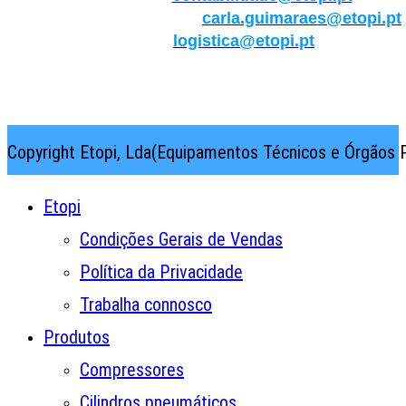
Qualidade/Internacional:
carla.guimaraes@etopi.pt
Logística:
logistica@etopi.pt
Rua Thilo Krassman, Nº 2 – Fração C → 2710-141
Abrunheira→Sintra→Portugal
Copyright Etopi, Lda(Equipamentos Técnicos e Órgãos P
Etopi
Condições Gerais de Vendas
Política da Privacidade
Trabalha connosco
Produtos
Compressores
Cilindros pneumáticos