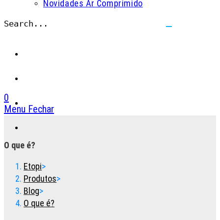
Novidades Ar Comprimido
Search...
Submit
search
0
Menu
Fechar
Toggle
the
button
O que é?
to
expand
Etopi
>
or
Produtos
>
collapse
Blog
>
the
O que é?
Menu