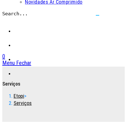
Novidades Ar Comprimido
Search...
Submit
search
0
Menu
Fechar
Toggle
the
button
Serviços
to
expand
Etopi
>
or
Serviços
collapse
the
Menu