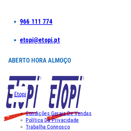
Skip
to
content
966 111 774
etopi@etopi.pt
ABERTO HORA ALMOÇO
Etopi
Condições Gerais De Vendas
Política Da Privacidade
Trabalha Connosco