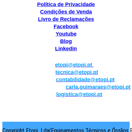
Política de Privacidade
Condições de Venda
Livro de Reclamações
Facebook
Youtube
Blog
Linkedin
Geral:
etopi@etopi.pt
Técnica:
tecnica@etopi.pt
Contabilidade:
contabilidade@etopi.pt
Qualidade/Internacional:
carla.guimaraes@etopi.pt
Logística:
logistica@etopi.pt
Rua Thilo Krassman, Nº 2 – Fração C → 2710-141
Abrunheira→Sintra→Portugal
Copyright Etopi, Lda(Equipamentos Técnicos e Órgãos P