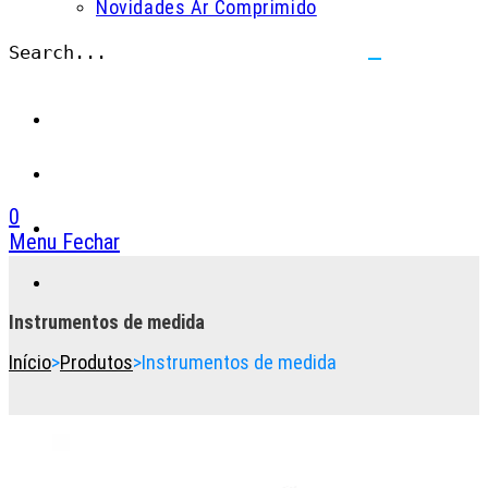
Novidades Ar Comprimido
Search...
Submit
search
0
Menu
Fechar
Toggle
the
button
Instrumentos de medida
to
Início
>
Produtos
>
Instrumentos de medida
expand
or
collapse
the
Menu