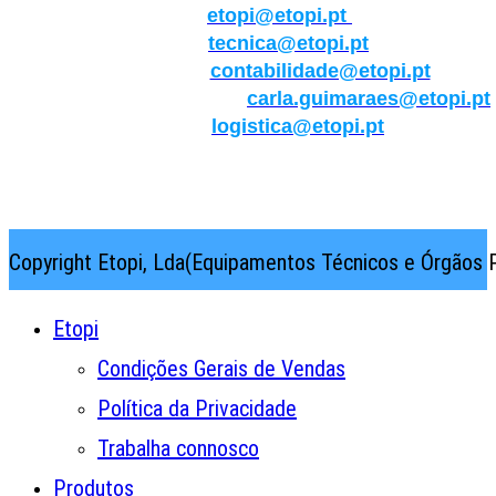
Geral:
etopi@etopi.pt
Técnica:
tecnica@etopi.pt
Contabilidade:
contabilidade@etopi.pt
Qualidade/Internacional:
carla.guimaraes@etopi.pt
Logística:
logistica@etopi.pt
Rua Thilo Krassman, Nº 2 – Fração C → 2710-141
Abrunheira→Sintra→Portugal
Copyright Etopi, Lda(Equipamentos Técnicos e Órgãos P
Etopi
Condições Gerais de Vendas
Política da Privacidade
Trabalha connosco
Produtos