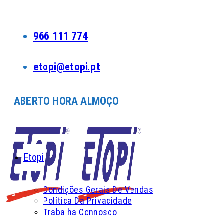
Skip
to
content
966 111 774
etopi@etopi.pt
ABERTO HORA ALMOÇO
Etopi
Condições Gerais De Vendas
Política Da Privacidade
Trabalha Connosco