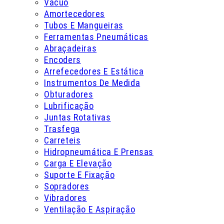
Vácuo
Amortecedores
Tubos E Mangueiras
Ferramentas Pneumáticas
Abraçadeiras
Encoders
Arrefecedores E Estática
Instrumentos De Medida
Obturadores
Lubrificação
Juntas Rotativas
Trasfega
Carreteis
Hidropneumática E Prensas
Carga E Elevação
Suporte E Fixação
Sopradores
Vibradores
Ventilação E Aspiração