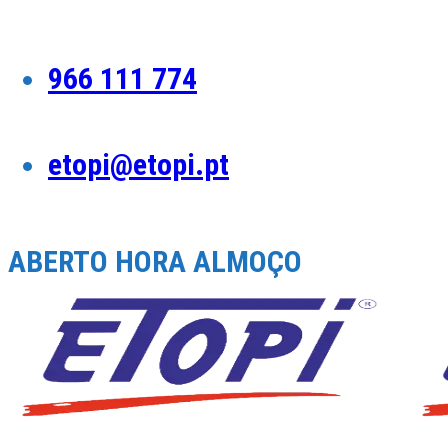
Skip
to
content
966 111 774
etopi@etopi.pt
ABERTO HORA ALMOÇO