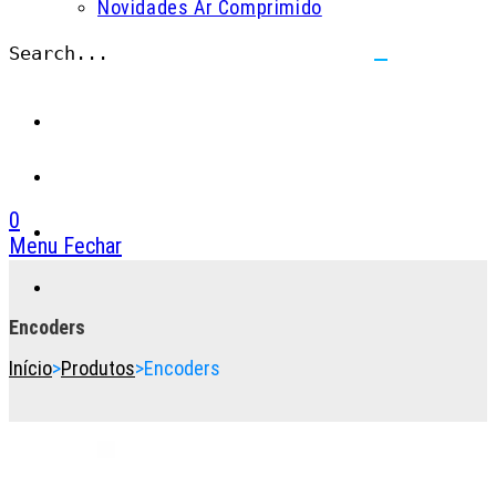
Novidades Ar Comprimido
Search...
Submit
search
0
Menu
Fechar
Toggle
the
button
Encoders
to
Início
>
Produtos
>
Encoders
expand
or
collapse
the
Menu