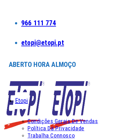
Skip
to
content
966 111 774
etopi@etopi.pt
ABERTO HORA ALMOÇO
Etopi
Condições Gerais De Vendas
Política Da Privacidade
Trabalha Connosco