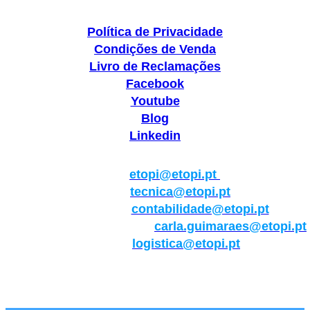
Política de Privacidade
Condições de Venda
Livro de Reclamações
Facebook
Youtube
Blog
Linkedin
Geral:
etopi@etopi.pt
Técnica:
tecnica@etopi.pt
Contabilidade:
contabilidade@etopi.pt
Qualidade/Internacional:
carla.guimaraes@etopi.pt
Logística:
logistica@etopi.pt
Rua Thilo Krassman, Nº 2 – Fração C → 2710-141
Abrunheira→Sintra→Portugal