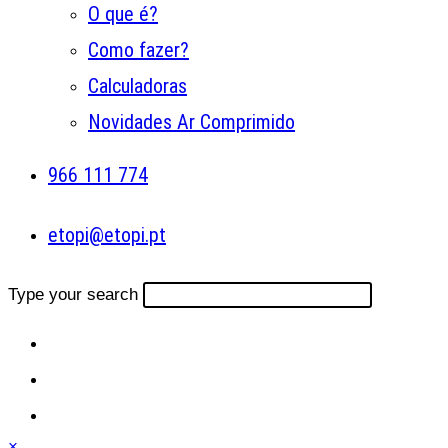
O que é?
Como fazer?
Calculadoras
Novidades Ar Comprimido
966 111 774
etopi@etopi.pt
Type your search
×