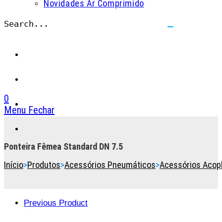
Novidades Ar Comprimido
Search...
Submit
search
0
Menu
Fechar
Toggle
the
button
Ponteira Fêmea Standard DN 7.5
to
Início
>
Produtos
>
Acessórios Pneumáticos
>
Acessórios Acop
expand
or
collapse
the
Previous Product
Menu