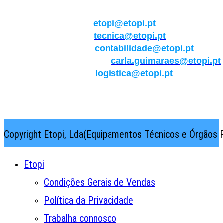
Geral:
etopi@etopi.pt
Técnica:
tecnica@etopi.pt
Contabilidade:
contabilidade@etopi.pt
Qualidade/Internacional:
carla.guimaraes@etopi.pt
Logística:
logistica@etopi.pt
Rua Thilo Krassman, Nº 2 – Fração C → 2710-141
Abrunheira→Sintra→Portugal
Copyright Etopi, Lda(Equipamentos Técnicos e Órgãos P
Etopi
Condições Gerais de Vendas
Política da Privacidade
Trabalha connosco