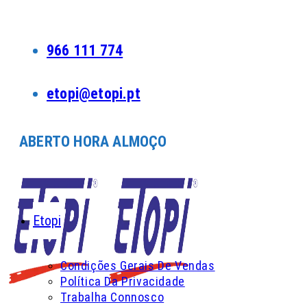
Skip
to
content
966 111 774
etopi@etopi.pt
ABERTO HORA ALMOÇO
Etopi
Condições Gerais De Vendas
Política Da Privacidade
Trabalha Connosco