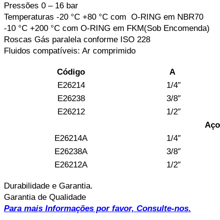
Pressões 0 – 16 bar
Temperaturas -20 °C +80 °C com O-RING em NBR70
-10 °C +200 °C com O-RING em FKM(Sob Encomenda)
Roscas Gás paralela conforme ISO 228
Fluidos compatíveis: Ar comprimido
Código
A
E26214
1/4″
E26238
3/8″
E26212
1/2″
Aço
E26214A
1/4″
E26238A
3/8″
E26212A
1/2″
Durabilidade e Garantia.
Garantia de Qualidade
Para mais Informações por favor, Consulte-nos.