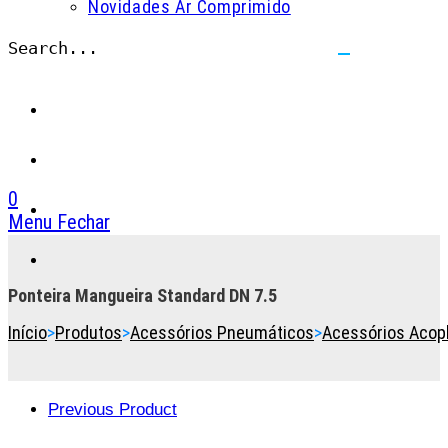
Novidades Ar Comprimido
Search...
Submit
search
0
Menu
Fechar
Toggle
the
button
Ponteira Mangueira Standard DN 7.5
to
Início
>
Produtos
>
Acessórios Pneumáticos
>
Acessórios Acop
expand
or
collapse
the
Previous Product
Menu