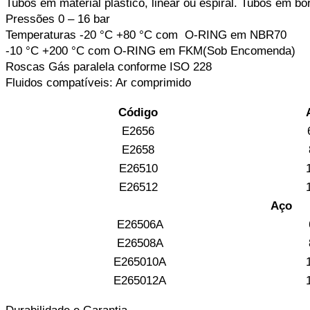
Tubos em material plástico, linear ou espiral. Tubos em bo
Pressões 0 – 16 bar
Temperaturas -20 °C +80 °C com O-RING em NBR70
-10 °C +200 °C com O-RING em FKM(Sob Encomenda)
Roscas Gás paralela conforme ISO 228
Fluidos compatíveis: Ar comprimido
Código
E2656
E2658
E26510
1
E26512
1
Aço
E26506A
E26508A
E265010A
1
E265012A
1