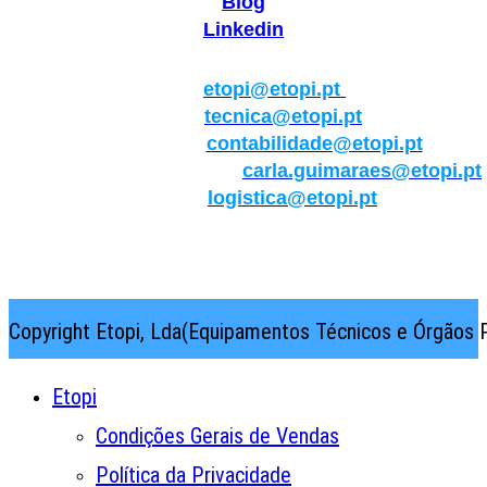
Blog
Linkedin
Geral:
etopi@etopi.pt
Técnica:
tecnica@etopi.pt
Contabilidade:
contabilidade@etopi.pt
Qualidade/Internacional:
carla.guimaraes@etopi.pt
Logística:
logistica@etopi.pt
Rua Thilo Krassman, Nº 2 – Fração C → 2710-141
Abrunheira→Sintra→Portugal
Copyright Etopi, Lda(Equipamentos Técnicos e Órgãos P
Etopi
Condições Gerais de Vendas
Política da Privacidade