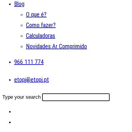
Blog
O que é?
Como fazer?
Calculadoras
Novidades Ar Comprimido
966 111 774
etopi@etopi.pt
Type your search