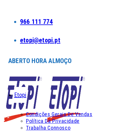
Skip
to
content
966 111 774
etopi@etopi.pt
ABERTO HORA ALMOÇO
Etopi
Condições Gerais De Vendas
Política Da Privacidade
Trabalha Connosco