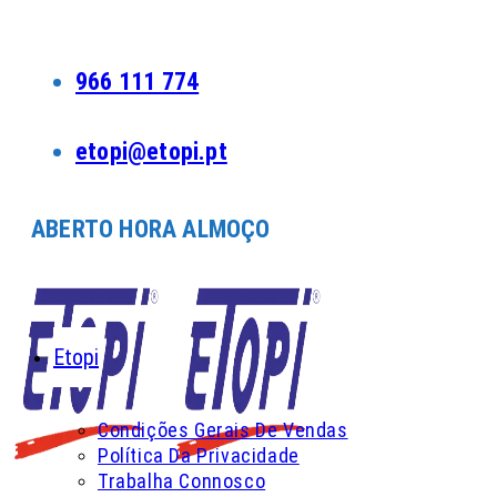
Skip
to
content
966 111 774
etopi@etopi.pt
ABERTO HORA ALMOÇO
Etopi
Condições Gerais De Vendas
Política Da Privacidade
Trabalha Connosco