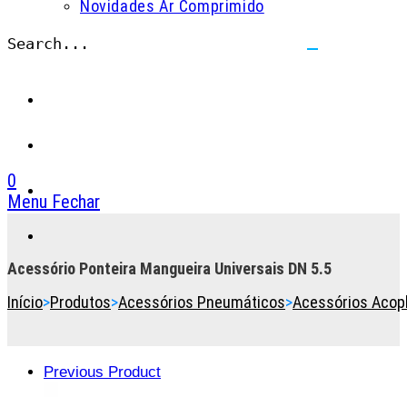
Novidades Ar Comprimido
Search...
Submit
search
0
Menu
Fechar
Toggle
the
button
Acessório Ponteira Mangueira Universais DN 5.5
to
Início
>
Produtos
>
Acessórios Pneumáticos
>
Acessórios Acop
expand
or
collapse
the
Previous Product
Menu