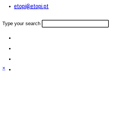
etopi@etopi.pt
Type your search
×
Close
this
module