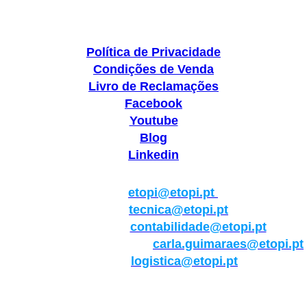
Política de Privacidade
Condições de Venda
Livro de Reclamações
Facebook
Youtube
Blog
Linkedin
Geral:
etopi@etopi.pt
Técnica:
tecnica@etopi.pt
Contabilidade:
contabilidade@etopi.pt
Qualidade/Internacional:
carla.guimaraes@etopi.pt
Logística:
logistica@etopi.pt
Rua Thilo Krassman, Nº 2 – Fração C → 2710-141
Abrunheira→Sintra→Portugal