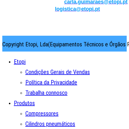
Qualidade/Internacional:
carla.guimaraes@etopi.pt
Logística:
logistica@etopi.pt
Rua Thilo Krassman, Nº 2 – Fração C → 2710-141
Abrunheira→Sintra→Portugal
Copyright Etopi, Lda(Equipamentos Técnicos e Órgãos P
Etopi
Condições Gerais de Vendas
Política da Privacidade
Trabalha connosco
Produtos
Compressores
Cilindros pneumáticos