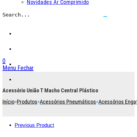
Novidades Ar Comprimido
Search...
Submit
search
0
Menu
Fechar
Toggle
the
button
Acessório União T Macho Central Plástico
to
Início
>
Produtos
>
Acessórios Pneumáticos
>
Acessórios Engat
expand
or
collapse
the
Previous Product
Menu