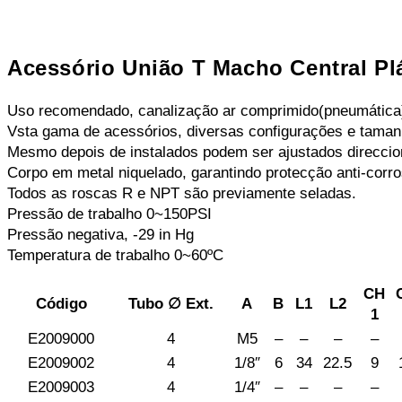
Acessório União T Macho Central Pl
Uso recomendado, canalização ar comprimido(pneumática
Vsta gama de acessórios, diversas configurações e taman
Mesmo depois de instalados podem ser ajustados direccio
Corpo em metal niquelado, garantindo protecção anti-corr
Todos as roscas R e NPT são previamente seladas.
Pressão de trabalho 0~150PSI
Pressão negativa, -29 in Hg
Temperatura de trabalho 0~60ºC
CH
Código
Tubo ∅ Ext.
A
B
L1
L2
1
E2009000
4
M5
–
–
–
–
E2009002
4
1/8″
6
34
22.5
9
E2009003
4
1/4″
–
–
–
–