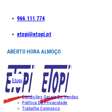
Skip
to
content
966 111 774
etopi@etopi.pt
ABERTO HORA ALMOÇO
Etopi
Condições Gerais De Vendas
Política Da Privacidade
Trabalha Connosco