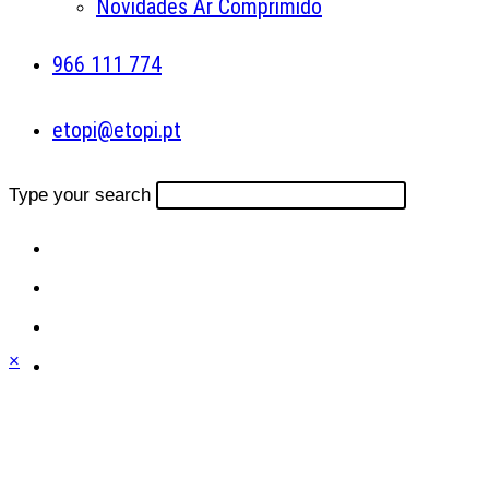
Novidades Ar Comprimido
966 111 774
etopi@etopi.pt
Type your search
×
Close
this
module