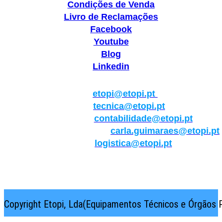
Condições de Venda
Livro de Reclamações
Facebook
Youtube
Blog
Linkedin
Geral:
etopi@etopi.pt
Técnica:
tecnica@etopi.pt
Contabilidade:
contabilidade@etopi.pt
Qualidade/Internacional:
carla.guimaraes@etopi.pt
Logística:
logistica@etopi.pt
Rua Thilo Krassman, Nº 2 – Fração C → 2710-141
Abrunheira→Sintra→Portugal
Copyright Etopi, Lda(Equipamentos Técnicos e Órgãos P