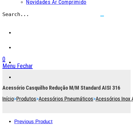
Novidades Ar Comprimido
Search...
Submit
search
0
Menu
Fechar
Toggle
the
button
Acessório Casquilho Redução M/M Standard AISI 316
to
Início
>
Produtos
>
Acessórios Pneumáticos
>
Acessórios Inox 
expand
or
collapse
the
Previous Product
Menu