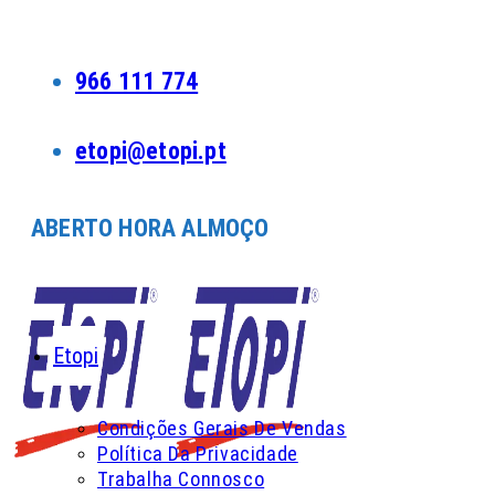
Skip
to
content
966 111 774
etopi@etopi.pt
ABERTO HORA ALMOÇO
Etopi
Condições Gerais De Vendas
Política Da Privacidade
Trabalha Connosco