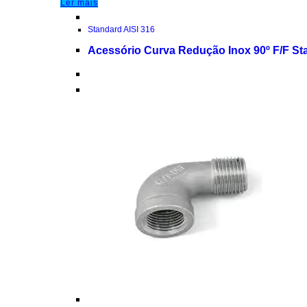
Ler mais
Standard AISI 316
Acessório Curva Redução Inox 90º F/F St