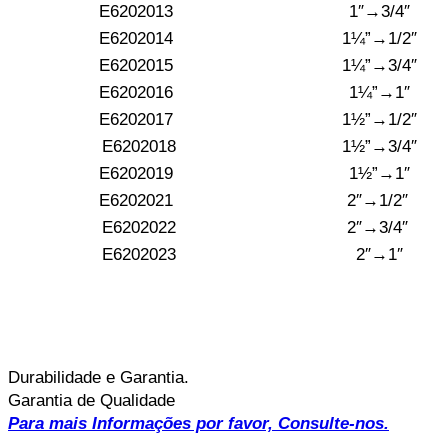
E6202013
1″→3/4″
E6202014
1¼”→1/2″
E6202015
1¼”→3/4″
E6202016
1¼”→1″
E6202017
1½”→1/2″
E6202018
1½”→3/4″
E6202019
1½”→1″
E6202021
2″→1/2″
E6202022
2″→3/4″
E6202023
2″→1″
Durabilidade e Garantia.
Garantia de Qualidade
Para mais Informações por favor, Consulte-nos.