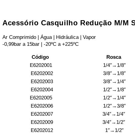
Acessório Casquilho Redução M/M S
Ar Comprimido | Água | Hidráulica | Vapor
-0,99bar a 15bar | -20ºC a +225ºC
Código
Rosca
E6202001
1/4″→1/8″
E6202002
3/8″→1/8″
E6202003
3/8″→1/4″
E6202004
1/2″→1/8″
E6202005
1/2″→1/4″
E6202006
1/2″→3/8″
E6202007
3/4″→1/4″
E6202009
3/4″→1/2″
E6202012
1″→1/2″