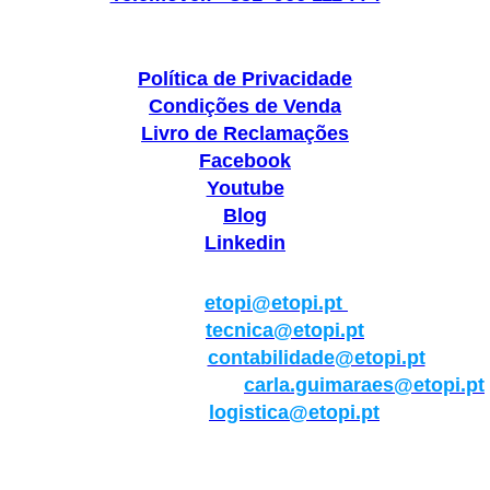
Política de Privacidade
Condições de Venda
Livro de Reclamações
Facebook
Youtube
Blog
Linkedin
Geral:
etopi@etopi.pt
Técnica:
tecnica@etopi.pt
Contabilidade:
contabilidade@etopi.pt
Qualidade/Internacional:
carla.guimaraes@etopi.pt
Logística:
logistica@etopi.pt
Rua Thilo Krassman, Nº 2 – Fração C → 2710-141
Abrunheira→Sintra→Portugal