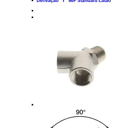
Derivação “Y” M/F Standard Latão