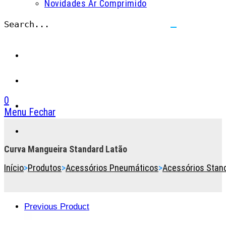
Novidades Ar Comprimido
Search...
Submit
search
0
Menu
Fechar
Toggle
the
button
Curva Mangueira Standard Latão
to
Início
>
Produtos
>
Acessórios Pneumáticos
>
Acessórios Stan
expand
or
collapse
the
Previous Product
Menu