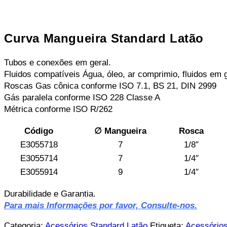
Curva Mangueira Standard Latão
Tubos e conexões em geral.
Fluidos compatíveis Água, óleo, ar comprimio, fluidos em g
Roscas Gas cônica conforme ISO 7.1, BS 21, DIN 2999
Gás paralela conforme ISO 228 Classe A
Métrica conforme ISO R/262
Código
∅ Mangueira
Rosca
E3055718
7
1/8″
E3055714
7
1/4″
E3055914
9
1/4″
Durabilidade e Garantia.
Para mais Informações por favor, Consulte-nos.
Categoria:
Acessórios Standard Latão
Etiqueta:
Acessório