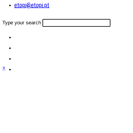
etopi@etopi.pt
Type your search
×
Close
this
module