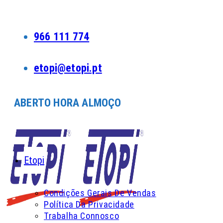
Skip
to
content
966 111 774
etopi@etopi.pt
ABERTO HORA ALMOÇO
Etopi
Condições Gerais De Vendas
Política Da Privacidade
Trabalha Connosco