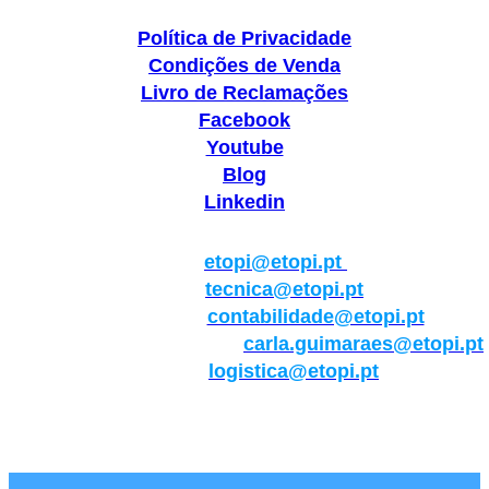
Política de Privacidade
Condições de Venda
Livro de Reclamações
Facebook
Youtube
Blog
Linkedin
Geral:
etopi@etopi.pt
Técnica:
tecnica@etopi.pt
Contabilidade:
contabilidade@etopi.pt
Qualidade/Internacional:
carla.guimaraes@etopi.pt
Logística:
logistica@etopi.pt
Rua Thilo Krassman, Nº 2 – Fração C → 2710-141
Abrunheira→Sintra→Portugal