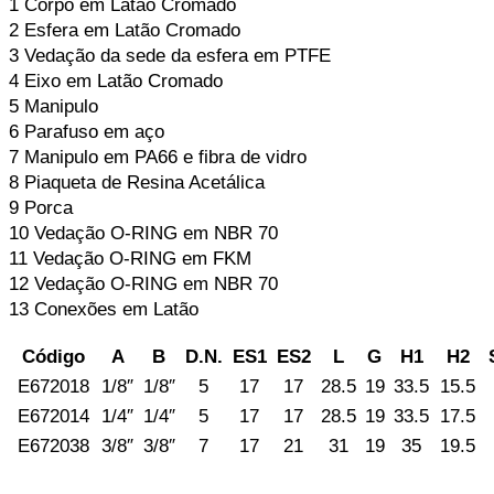
1 Corpo em Latão Cromado
2 Esfera em Latão Cromado
3 Vedação da sede da esfera em PTFE
4 Eixo em Latão Cromado
5 Manipulo
6 Parafuso em aço
7 Manipulo em PA66 e fibra de vidro
8 Piaqueta de Resina Acetálica
9 Porca
10 Vedação O-RING em NBR 70
11 Vedação O-RING em FKM
12 Vedação O-RING em NBR 70
13 Conexões em Latão
Código
A
B
D.N.
ES1
ES2
L
G
H1
H2
E672018
1/8″
1/8″
5
17
17
28.5
19
33.5
15.5
E672014
1/4″
1/4″
5
17
17
28.5
19
33.5
17.5
E672038
3/8″
3/8″
7
17
21
31
19
35
19.5