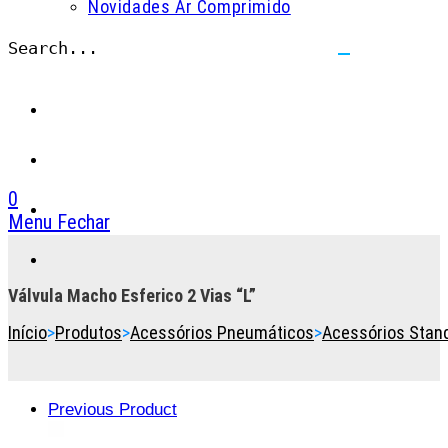
Novidades Ar Comprimido
Search...
Submit
search
0
Menu
Fechar
Toggle
the
button
Válvula Macho Esferico 2 Vias “L”
to
Início
>
Produtos
>
Acessórios Pneumáticos
>
Acessórios Stan
expand
or
collapse
the
Previous Product
Menu