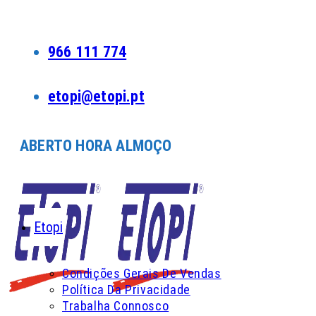
Skip
to
content
966 111 774
etopi@etopi.pt
ABERTO HORA ALMOÇO
Etopi
Condições Gerais De Vendas
Política Da Privacidade
Trabalha Connosco