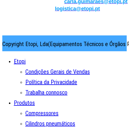
Qualidade/Internacional:
carla.guimaraes@etopi.pt
Logística:
logistica@etopi.pt
Rua Thilo Krassman, Nº 2 – Fração C → 2710-141
Abrunheira→Sintra→Portugal
Copyright Etopi, Lda(Equipamentos Técnicos e Órgãos P
Etopi
Condições Gerais de Vendas
Política da Privacidade
Trabalha connosco
Produtos
Compressores
Cilindros pneumáticos