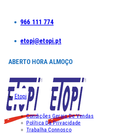
Skip
to
content
966 111 774
etopi@etopi.pt
ABERTO HORA ALMOÇO
Etopi
Condições Gerais De Vendas
Política Da Privacidade
Trabalha Connosco