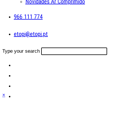
Novidades Ar Comprimido
966 111 774
etopi@etopi.pt
Type your search
×
Close
this
module