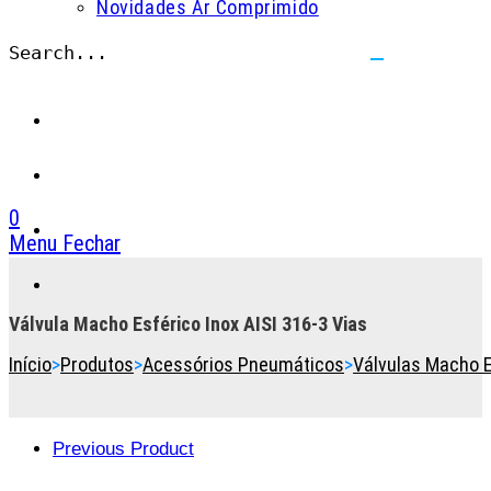
Novidades Ar Comprimido
Search...
Submit
search
0
Menu
Fechar
Toggle
the
button
Válvula Macho Esférico Inox AISI 316-3 Vias
to
Início
>
Produtos
>
Acessórios Pneumáticos
>
Válvulas Macho E
expand
or
collapse
the
Previous Product
Menu