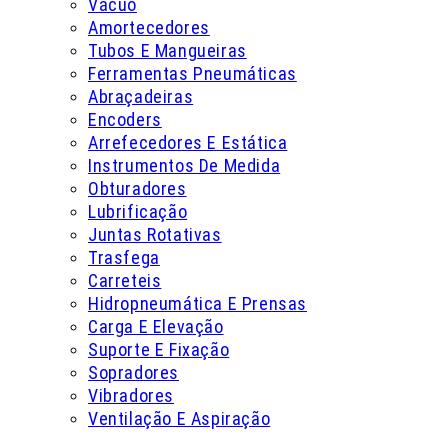
Vácuo
Amortecedores
Tubos E Mangueiras
Ferramentas Pneumáticas
Abraçadeiras
Encoders
Arrefecedores E Estática
Instrumentos De Medida
Obturadores
Lubrificação
Juntas Rotativas
Trasfega
Carreteis
Hidropneumática E Prensas
Carga E Elevação
Suporte E Fixação
Sopradores
Vibradores
Ventilação E Aspiração