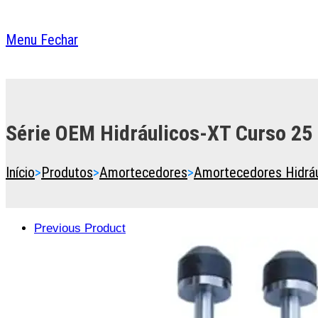
Menu
Fechar
Toggle
the
button
Série OEM Hidráulicos-XT Curso 2
to
expand
or
Início
>
Produtos
>
Amortecedores
>
Amortecedores Hidráu
collapse
the
Menu
Previous Product