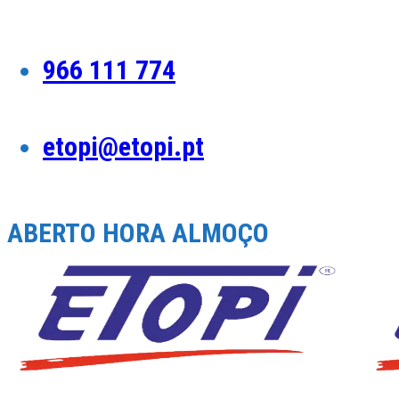
Skip
to
content
966 111 774
etopi@etopi.pt
ABERTO HORA ALMOÇO