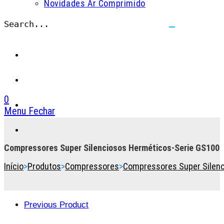
Novidades Ar Comprimido
Search...
Submit
search
0
Menu
Fechar
Toggle
the
button
Compressores Super Silenciosos Herméticos-Serie GS100
to
Início
>
Produtos
>
Compressores
>
Compressores Super Silen
expand
or
collapse
the
Previous Product
Menu