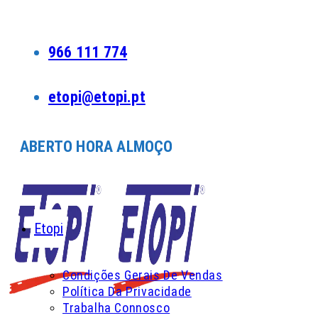
Skip
to
content
966 111 774
etopi@etopi.pt
ABERTO HORA ALMOÇO
Etopi
Condições Gerais De Vendas
Política Da Privacidade
Trabalha Connosco