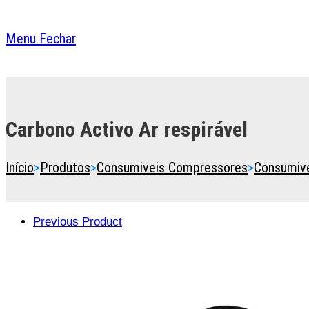
Menu
Fechar
Toggle
the
button
Carbono Activo Ar respirável
to
expand
or
Início
>
Produtos
>
Consumiveis Compressores
>
Consumive
collapse
the
Menu
Previous Product