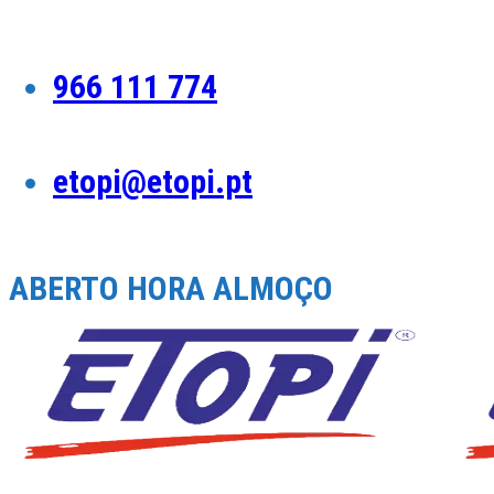
Skip
to
content
966 111 774
etopi@etopi.pt
ABERTO HORA ALMOÇO