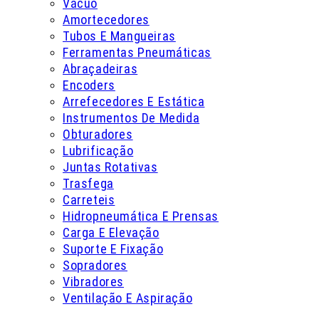
Vácuo
Amortecedores
Tubos E Mangueiras
Ferramentas Pneumáticas
Abraçadeiras
Encoders
Arrefecedores E Estática
Instrumentos De Medida
Obturadores
Lubrificação
Juntas Rotativas
Trasfega
Carreteis
Hidropneumática E Prensas
Carga E Elevação
Suporte E Fixação
Sopradores
Vibradores
Ventilação E Aspiração