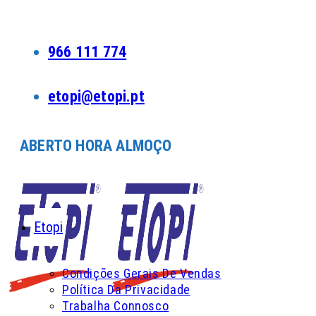
Skip
to
content
966 111 774
etopi@etopi.pt
ABERTO HORA ALMOÇO
Etopi
Condições Gerais De Vendas
Política Da Privacidade
Trabalha Connosco