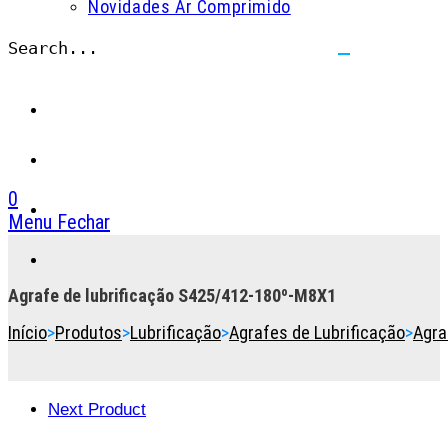
Novidades Ar Comprimido
Search...
Submit
search
0
Menu
Fechar
Toggle
the
button
Agrafe de lubrificação S425/412-180º-M8X1
to
Início
>
Produtos
>
Lubrificação
>
Agrafes de Lubrificação
>
Agra
expand
or
collapse
the
Next Product
Menu