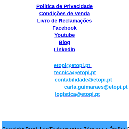
Política de Privacidade
Condições de Venda
Livro de Reclamações
Facebook
Youtube
Blog
Linkedin
Geral:
etopi@etopi.pt
Técnica:
tecnica@etopi.pt
Contabilidade:
contabilidade@etopi.pt
Qualidade/Internacional:
carla.guimaraes@etopi.pt
Logística:
logistica@etopi.pt
Rua Thilo Krassman, Nº 2 – Fração C → 2710-141
Abrunheira→Sintra→Portugal