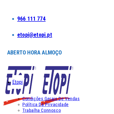
Skip
to
content
966 111 774
etopi@etopi.pt
ABERTO HORA ALMOÇO
Etopi
Condições Gerais De Vendas
Política Da Privacidade
Trabalha Connosco