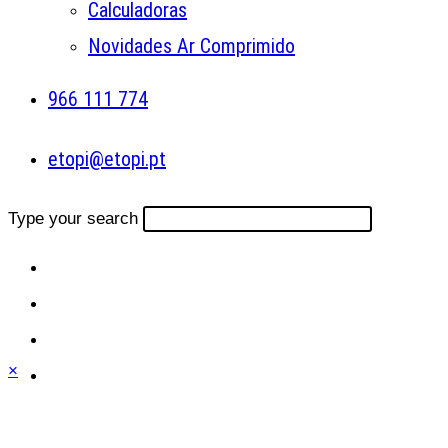
Calculadoras
Novidades Ar Comprimido
966 111 774
etopi@etopi.pt
Type your search
×
Close
this
module