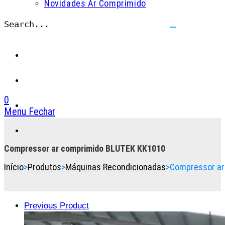
Novidades Ar Comprimido
Search...
Submit
search
0
Menu
Fechar
Toggle
the
button
Compressor ar comprimido BLUTEK KK1010
to
Início
>
Produtos
>
Máquinas Recondicionadas
>
Compressor ar
expand
or
collapse
the
Previous Product
Menu