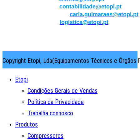
Contabilidade:
contabilidade@etopi.pt
Qualidade/Internacional:
carla.guimaraes@etopi.pt
Logística:
logistica@etopi.pt
Rua Thilo Krassman, Nº 2 – Fração C → 2710-141
Abrunheira→Sintra→Portugal
Copyright Etopi, Lda(Equipamentos Técnicos e Órgãos P
Etopi
Condições Gerais de Vendas
Política da Privacidade
Trabalha connosco
Produtos
Compressores