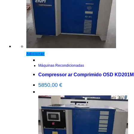
Adicionar
Máquinas Recondicionadas
Compressor ar Comprimido OSD KD201M
5850,00
€