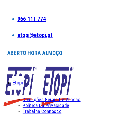
Skip
to
content
966 111 774
etopi@etopi.pt
ABERTO HORA ALMOÇO
Etopi
Condições Gerais De Vendas
Política Da Privacidade
Trabalha Connosco