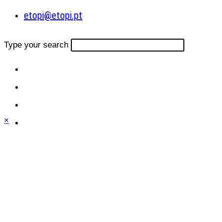
etopi@etopi.pt
Type your search
×
Close
this
module