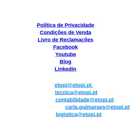
Política de Privacidade
Condições de Venda
Livro de Reclamações
Facebook
Youtube
Blog
Linkedin
Geral:
etopi@etopi.pt
Técnica:
tecnica@etopi.pt
Contabilidade:
contabilidade@etopi.pt
Qualidade/Internacional:
carla.guimaraes@etopi.pt
Logística:
logistica@etopi.pt
Rua Thilo Krassman, Nº 2 – Fração C → 2710-141
Abrunheira→Sintra→Portugal