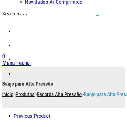
Novidades Ar Comprimido
Search...
Submit
search
0
Menu
Fechar
Toggle
the
button
Banjo para Alta Pressão
to
Início
>
Produtos
>
Racords Alta Pressão
>
Banjo para Alta Pre
expand
or
collapse
the
Previous Product
Menu