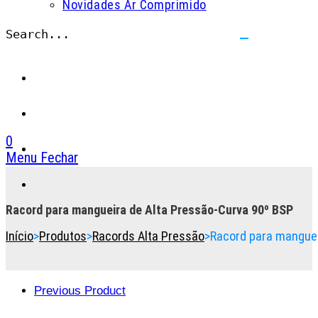
Novidades Ar Comprimido
Search...
Submit
search
0
Menu
Fechar
Toggle
the
button
Racord para mangueira de Alta Pressão-Curva 90º BSP
to
Início
>
Produtos
>
Racords Alta Pressão
>
Racord para manguei
expand
or
collapse
the
Previous Product
Menu