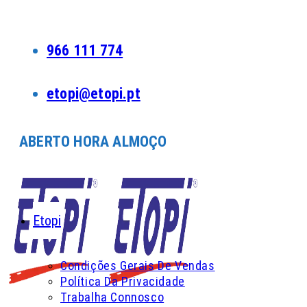
Skip
to
content
966 111 774
etopi@etopi.pt
ABERTO HORA ALMOÇO
Etopi
Condições Gerais De Vendas
Política Da Privacidade
Trabalha Connosco