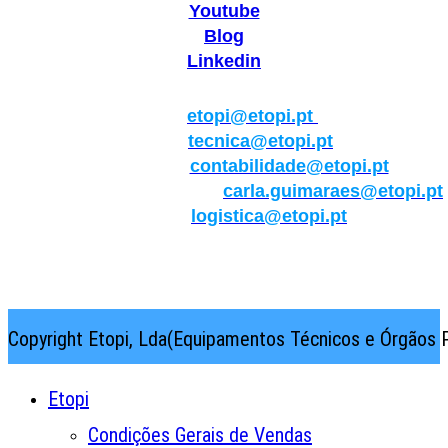
Youtube
Blog
Linkedin
Geral:
etopi@etopi.pt
Técnica:
tecnica@etopi.pt
Contabilidade:
contabilidade@etopi.pt
Qualidade/Internacional:
carla.guimaraes@etopi.pt
Logística:
logistica@etopi.pt
Rua Thilo Krassman, Nº 2 – Fração C → 2710-141
Abrunheira→Sintra→Portugal
Copyright Etopi, Lda(Equipamentos Técnicos e Órgãos P
Etopi
Condições Gerais de Vendas