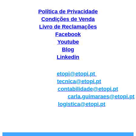
Política de Privacidade
Condições de Venda
Livro de Reclamações
Facebook
Youtube
Blog
Linkedin
Geral:
etopi@etopi.pt
Técnica:
tecnica@etopi.pt
Contabilidade:
contabilidade@etopi.pt
Qualidade/Internacional:
carla.guimaraes@etopi.pt
Logística:
logistica@etopi.pt
Rua Thilo Krassman, Nº 2 – Fração C → 2710-141
Abrunheira→Sintra→Portugal