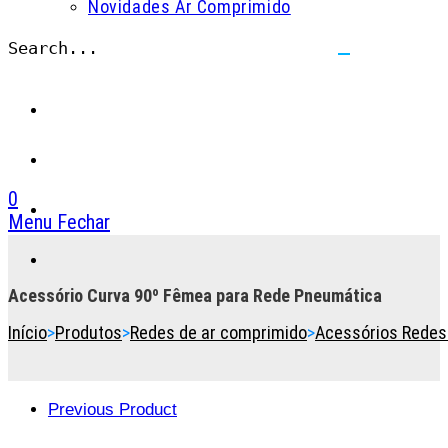
Novidades Ar Comprimido
Search...
Submit
search
0
Menu
Fechar
Toggle
the
button
Acessório Curva 90º Fêmea para Rede Pneumática
to
Início
>
Produtos
>
Redes de ar comprimido
>
Acessórios Redes
expand
or
collapse
the
Previous Product
Menu