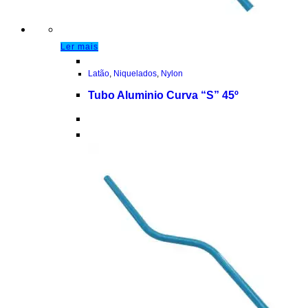
Ler mais
Latão
,
Niquelados
,
Nylon
Tubo Aluminio Curva “S” 45º