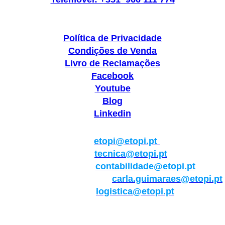
Política de Privacidade
Condições de Venda
Livro de Reclamações
Facebook
Youtube
Blog
Linkedin
Geral:
etopi@etopi.pt
Técnica:
tecnica@etopi.pt
Contabilidade:
contabilidade@etopi.pt
Qualidade/Internacional:
carla.guimaraes@etopi.pt
Logística:
logistica@etopi.pt
Rua Thilo Krassman, Nº 2 – Fração C → 2710-141
Abrunheira→Sintra→Portugal