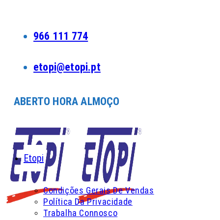
Skip
to
content
966 111 774
etopi@etopi.pt
ABERTO HORA ALMOÇO
Etopi
Condições Gerais De Vendas
Política Da Privacidade
Trabalha Connosco