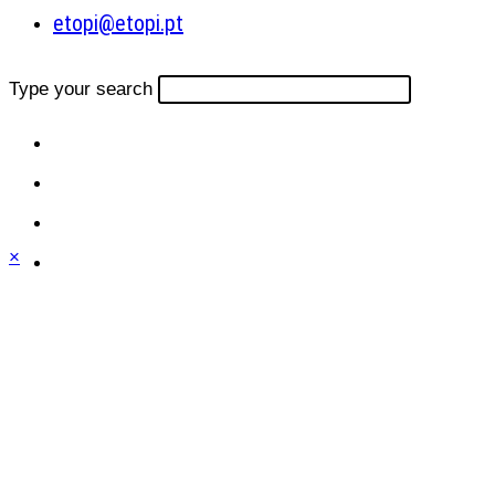
etopi@etopi.pt
Type your search
×
Close
this
module