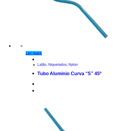
Ler mais
Latão
,
Niquelados
,
Nylon
Tubo Aluminio Curva “S” 45º