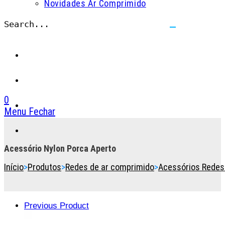
Novidades Ar Comprimido
Search...
Submit
search
0
Menu
Fechar
Toggle
the
button
Acessório Nylon Porca Aperto
to
Início
>
Produtos
>
Redes de ar comprimido
>
Acessórios Redes
expand
or
collapse
the
Previous Product
Menu