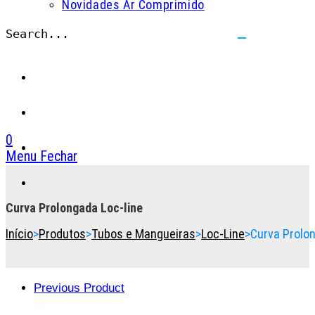
Novidades Ar Comprimido
Search...
Submit
search
0
Menu
Fechar
Toggle
the
button
Curva Prolongada Loc-line
to
Início
>
Produtos
>
Tubos e Mangueiras
>
Loc-Line
>
Curva Prolon
expand
or
collapse
the
Previous Product
Menu