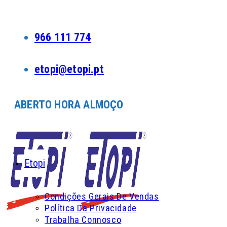
Skip
to
content
966 111 774
etopi@etopi.pt
ABERTO HORA ALMOÇO
Etopi
Condições Gerais De Vendas
Política Da Privacidade
Trabalha Connosco