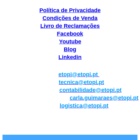
Política de Privacidade
Condições de Venda
Livro de Reclamações
Facebook
Youtube
Blog
Linkedin
Geral:
etopi@etopi.pt
Técnica:
tecnica@etopi.pt
Contabilidade:
contabilidade@etopi.pt
Qualidade/Internacional:
carla.guimaraes@etopi.pt
Logística:
logistica@etopi.pt
Rua Thilo Krassman, Nº 2 – Fração C → 2710-141
Abrunheira→Sintra→Portugal