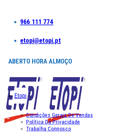
Skip
to
content
966 111 774
etopi@etopi.pt
ABERTO HORA ALMOÇO
Etopi
Condições Gerais De Vendas
Política Da Privacidade
Trabalha Connosco