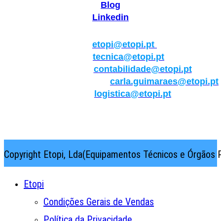
Blog
Linkedin
Geral:
etopi@etopi.pt
Técnica:
tecnica@etopi.pt
Contabilidade:
contabilidade@etopi.pt
Qualidade/Internacional:
carla.guimaraes@etopi.pt
Logística:
logistica@etopi.pt
Rua Thilo Krassman, Nº 2 – Fração C → 2710-141
Abrunheira→Sintra→Portugal
Copyright Etopi, Lda(Equipamentos Técnicos e Órgãos P
Etopi
Condições Gerais de Vendas
Política da Privacidade