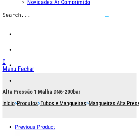
Novidades Ar Comprimido
Search...
Submit
search
0
Menu
Fechar
Toggle
the
button
Alta Pressão 1 Malha DN6-200bar
to
Início
>
Produtos
>
Tubos e Mangueiras
>
Mangueiras Alta Pres
expand
or
collapse
the
Previous Product
Menu