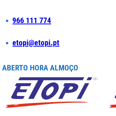
Skip
to
content
966 111 774
etopi@etopi.pt
ABERTO HORA ALMOÇO