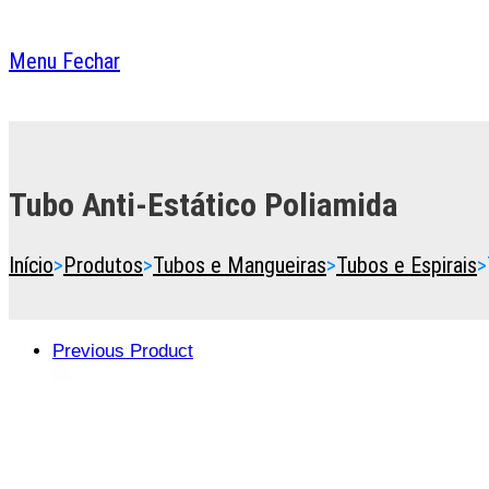
Menu
Fechar
Toggle
the
button
Tubo Anti-Estático Poliamida
to
expand
or
Início
>
Produtos
>
Tubos e Mangueiras
>
Tubos e Espirais
>
collapse
the
Menu
Previous Product