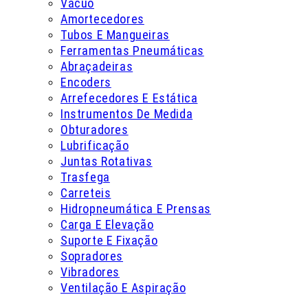
Vácuo
Amortecedores
Tubos E Mangueiras
Ferramentas Pneumáticas
Abraçadeiras
Encoders
Arrefecedores E Estática
Instrumentos De Medida
Obturadores
Lubrificação
Juntas Rotativas
Trasfega
Carreteis
Hidropneumática E Prensas
Carga E Elevação
Suporte E Fixação
Sopradores
Vibradores
Ventilação E Aspiração