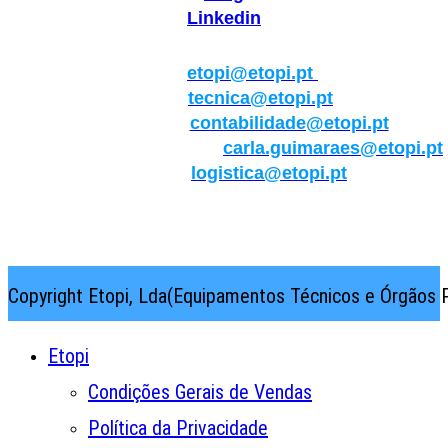
Linkedin
Geral:
etopi@etopi.pt
Técnica:
tecnica@etopi.pt
Contabilidade:
contabilidade@etopi.pt
Qualidade/Internacional:
carla.guimaraes@etopi.pt
Logística:
logistica@etopi.pt
Rua Thilo Krassman, Nº 2 – Fração C → 2710-141
Abrunheira→Sintra→Portugal
Copyright Etopi, Lda(Equipamentos Técnicos e Órgãos P
Etopi
Condições Gerais de Vendas
Política da Privacidade