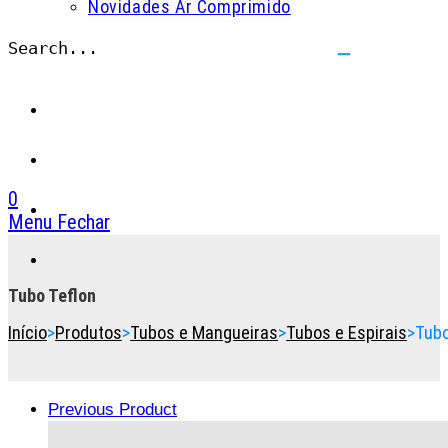
Novidades Ar Comprimido
Search...
Submit
search
0
Menu
Fechar
Toggle
the
button
Tubo Teflon
to
Início
>
Produtos
>
Tubos e Mangueiras
>
Tubos e Espirais
>
Tubo
expand
or
collapse
the
Previous Product
Menu