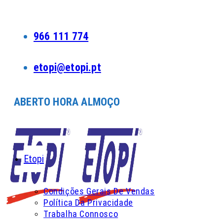
Skip
to
content
966 111 774
etopi@etopi.pt
ABERTO HORA ALMOÇO
Etopi
Condições Gerais De Vendas
Política Da Privacidade
Trabalha Connosco