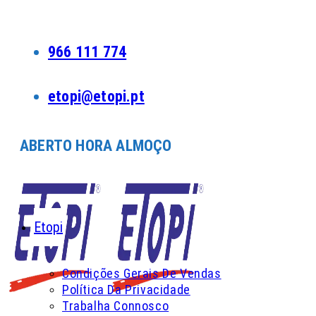
Skip
to
content
966 111 774
etopi@etopi.pt
ABERTO HORA ALMOÇO
Etopi
Condições Gerais De Vendas
Política Da Privacidade
Trabalha Connosco