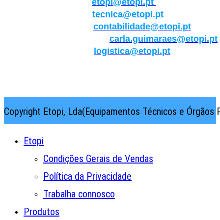
Geral:
etopi@etopi.pt
Técnica:
tecnica@etopi.pt
Contabilidade:
contabilidade@etopi.pt
Qualidade/Internacional:
carla.guimaraes@etopi.pt
Logística:
logistica@etopi.pt
Rua Thilo Krassman, Nº 2 – Fração C → 2710-141
Abrunheira→Sintra→Portugal
Copyright Etopi, Lda(Equipamentos Técnicos e Órgãos P
Etopi
Condições Gerais de Vendas
Política da Privacidade
Trabalha connosco
Produtos