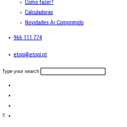
Como fazer?
Calculadoras
Novidades Ar Comprimido
966 111 774
etopi@etopi.pt
Type your search
×
Close