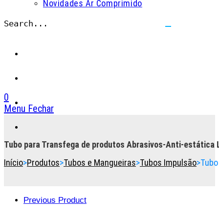
Novidades Ar Comprimido
Search...
Submit
search
0
Menu
Fechar
Toggle
the
button
Tubo para Transfega de produtos Abrasivos-Anti-estática
to
Início
>
Produtos
>
Tubos e Mangueiras
>
Tubos Impulsão
>
Tubo
expand
or
collapse
the
Previous Product
Menu