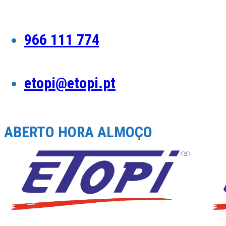
Skip
to
content
966 111 774
etopi@etopi.pt
ABERTO HORA ALMOÇO