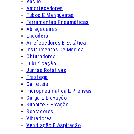
Vácuo
Amortecedores
Tubos E Mangueiras
Ferramentas Pneumáticas
Abraçadeiras
Encoders
Arrefecedores E Estática
Instrumentos De Medida
Obturadores
Lubrificação
Juntas Rotativas
Trasfega
Carreteis
Hidropneumática E Prensas
Carga E Elevação
Suporte E Fixação
Sopradores
Vibradores
Ventilação E Aspiração