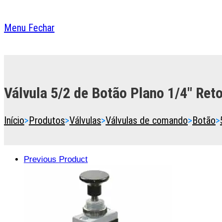
Menu
Fechar
Toggle
the
button
Válvula 5/2 de Botão Plano 1/4″ Ret
to
expand
or
Início
>
Produtos
>
Válvulas
>
Válvulas de comando
>
Botão
>
collapse
the
Menu
Previous Product