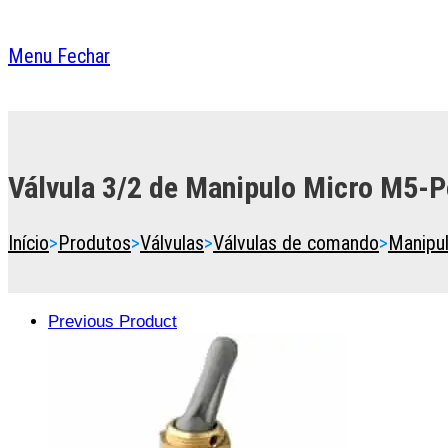
Menu
Fechar
Toggle
the
button
Válvula 3/2 de Manipulo Micro M5-P
to
expand
or
Início
>
Produtos
>
Válvulas
>
Válvulas de comando
>
Manipu
collapse
the
Menu
Previous Product