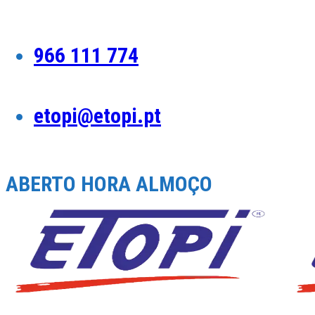
Skip
to
content
966 111 774
etopi@etopi.pt
ABERTO HORA ALMOÇO