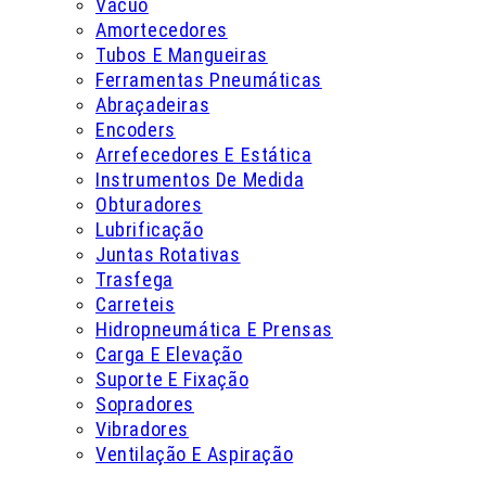
Vácuo
Amortecedores
Tubos E Mangueiras
Ferramentas Pneumáticas
Abraçadeiras
Encoders
Arrefecedores E Estática
Instrumentos De Medida
Obturadores
Lubrificação
Juntas Rotativas
Trasfega
Carreteis
Hidropneumática E Prensas
Carga E Elevação
Suporte E Fixação
Sopradores
Vibradores
Ventilação E Aspiração