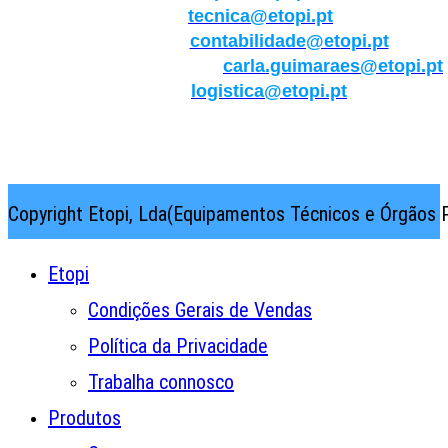
Técnica:
tecnica@etopi.pt
Contabilidade:
contabilidade@etopi.pt
Qualidade/Internacional:
carla.guimaraes@etopi.pt
Logística:
logistica@etopi.pt
Rua Thilo Krassman, Nº 2 – Fração C → 2710-141
Abrunheira→Sintra→Portugal
Copyright Etopi, Lda(Equipamentos Técnicos e Órgãos P
Etopi
Condições Gerais de Vendas
Política da Privacidade
Trabalha connosco
Produtos