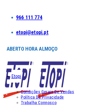
Skip
to
content
966 111 774
etopi@etopi.pt
ABERTO HORA ALMOÇO
Etopi
Condições Gerais De Vendas
Política Da Privacidade
Trabalha Connosco