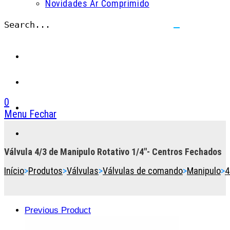
Novidades Ar Comprimido
Search...
Submit
search
0
Menu
Fechar
Toggle
the
button
Válvula 4/3 de Manipulo Rotativo 1/4″- Centros Fechados
to
Início
>
Produtos
>
Válvulas
>
Válvulas de comando
>
Manipulo
>
4
expand
or
collapse
the
Previous Product
Menu