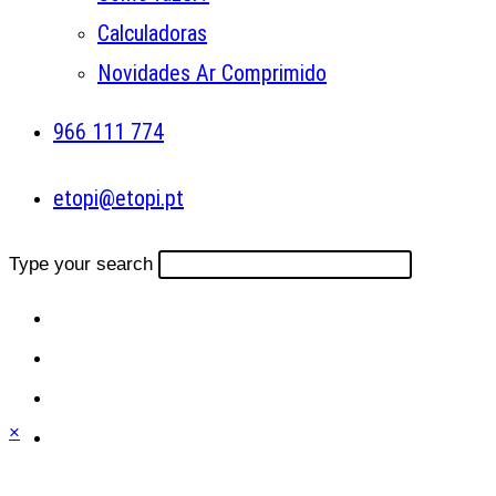
Calculadoras
Novidades Ar Comprimido
966 111 774
etopi@etopi.pt
Type your search
×
Close
this