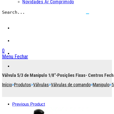
Novidades Ar Comprimido
Search...
Submit
search
0
Menu
Fechar
Toggle
the
button
Válvula 5/3 de Manipulo 1/8″-Posições Fixas- Centros Fec
to
Início
>
Produtos
>
Válvulas
>
Válvulas de comando
>
Manipulo
>
5
expand
or
collapse
the
Previous Product
Menu