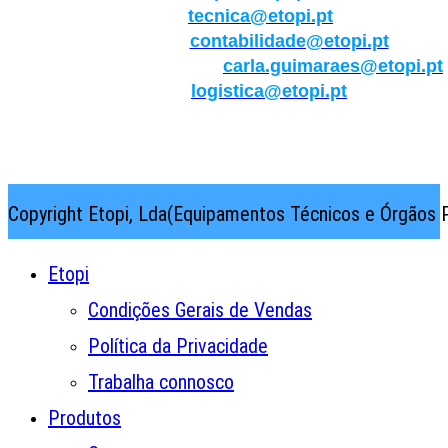
Técnica:
tecnica@etopi.pt
Contabilidade:
contabilidade@etopi.pt
Qualidade/Internacional:
carla.guimaraes@etopi.pt
Logística:
logistica@etopi.pt
Rua Thilo Krassman, Nº 2 – Fração C → 2710-141
Abrunheira→Sintra→Portugal
Copyright Etopi, Lda(Equipamentos Técnicos e Órgãos P
Etopi
Condições Gerais de Vendas
Política da Privacidade
Trabalha connosco
Produtos