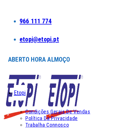
Skip
to
content
966 111 774
etopi@etopi.pt
ABERTO HORA ALMOÇO
Etopi
Condições Gerais De Vendas
Política Da Privacidade
Trabalha Connosco