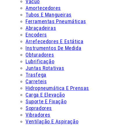
Vácuo
Amortecedores
Tubos E Mangueiras
Ferramentas Pneumáticas
Abraçadeiras
Encoders
Arrefecedores E Estática
Instrumentos De Medida
Obturadores
Lubrificação
Juntas Rotativas
Trasfega
Carreteis
Hidropneumática E Prensas
Carga E Elevação
Suporte E Fixação
Sopradores
Vibradores
Ventilação E Aspiração