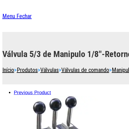
Menu
Fechar
Toggle
the
button
Válvula 5/3 de Manipulo 1/8″-Retorn
to
expand
or
Início
>
Produtos
>
Válvulas
>
Válvulas de comando
>
Manipu
collapse
the
Menu
Previous Product