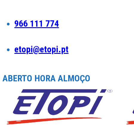
Skip
to
content
966 111 774
etopi@etopi.pt
ABERTO HORA ALMOÇO