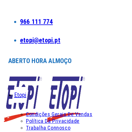
Skip
to
content
966 111 774
etopi@etopi.pt
ABERTO HORA ALMOÇO
Etopi
Condições Gerais De Vendas
Política Da Privacidade
Trabalha Connosco