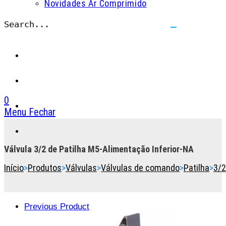
Novidades Ar Comprimido
Search...
Submit
search
0
Menu
Fechar
Toggle
the
button
Válvula 3/2 de Patilha M5-Alimentação Inferior-NA
to
Início
>
Produtos
>
Válvulas
>
Válvulas de comando
>
Patilha
>
3/2
expand
or
collapse
the
Previous Product
Menu