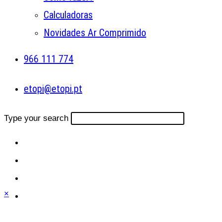
Calculadoras
Novidades Ar Comprimido
966 111 774
etopi@etopi.pt
Type your search
×
Close
this