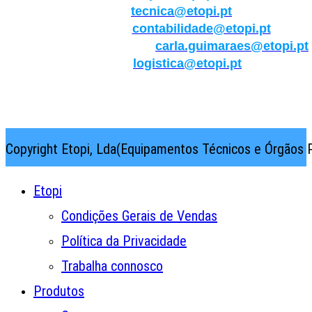
Técnica:
tecnica@etopi.pt
Contabilidade:
contabilidade@etopi.pt
Qualidade/Internacional:
carla.guimaraes@etopi.pt
Logística:
logistica@etopi.pt
Rua Thilo Krassman, Nº 2 – Fração C → 2710-141
Abrunheira→Sintra→Portugal
Copyright Etopi, Lda(Equipamentos Técnicos e Órgãos P
Etopi
Condições Gerais de Vendas
Política da Privacidade
Trabalha connosco
Produtos