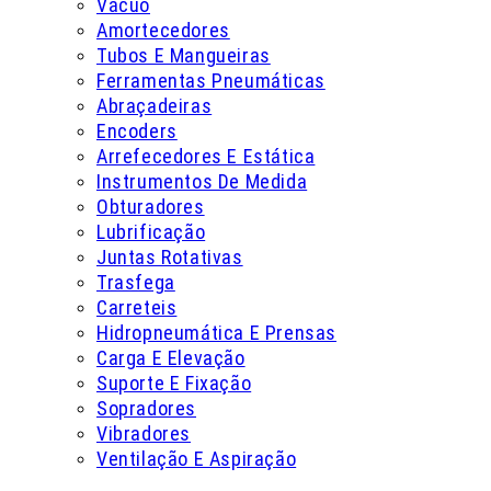
Vácuo
Amortecedores
Tubos E Mangueiras
Ferramentas Pneumáticas
Abraçadeiras
Encoders
Arrefecedores E Estática
Instrumentos De Medida
Obturadores
Lubrificação
Juntas Rotativas
Trasfega
Carreteis
Hidropneumática E Prensas
Carga E Elevação
Suporte E Fixação
Sopradores
Vibradores
Ventilação E Aspiração