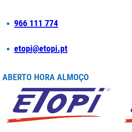
Skip
to
content
966 111 774
etopi@etopi.pt
ABERTO HORA ALMOÇO