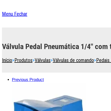
Menu
Fechar
Toggle
the
button
Válvula Pedal Pneumática 1/4″ com
to
expand
or
Início
>
Produtos
>
Válvulas
>
Válvulas de comando
>
Pedais
collapse
the
Menu
Previous Product