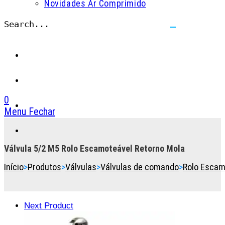
Novidades Ar Comprimido
Search...
Submit
search
0
Menu
Fechar
Toggle
the
button
Válvula 5/2 M5 Rolo Escamoteável Retorno Mola
to
Início
>
Produtos
>
Válvulas
>
Válvulas de comando
>
Rolo Escam
expand
or
collapse
the
Next Product
Menu