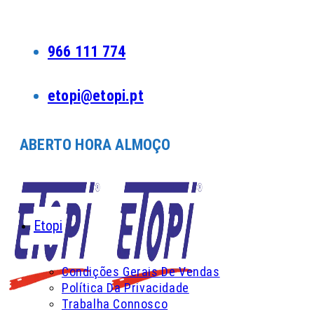
Skip
to
content
966 111 774
etopi@etopi.pt
ABERTO HORA ALMOÇO
Etopi
Condições Gerais De Vendas
Política Da Privacidade
Trabalha Connosco