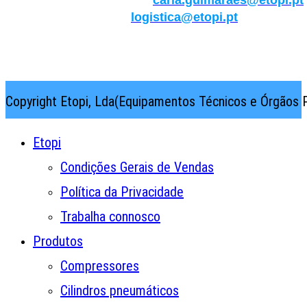
Qualidade/Internacional:
carla.guimaraes@etopi.pt
Logística:
logistica@etopi.pt
Rua Thilo Krassman, Nº 2 – Fração C → 2710-141
Abrunheira→Sintra→Portugal
Copyright Etopi, Lda(Equipamentos Técnicos e Órgãos P
Etopi
Condições Gerais de Vendas
Política da Privacidade
Trabalha connosco
Produtos
Compressores
Cilindros pneumáticos