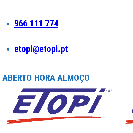
Skip
to
content
966 111 774
etopi@etopi.pt
ABERTO HORA ALMOÇO