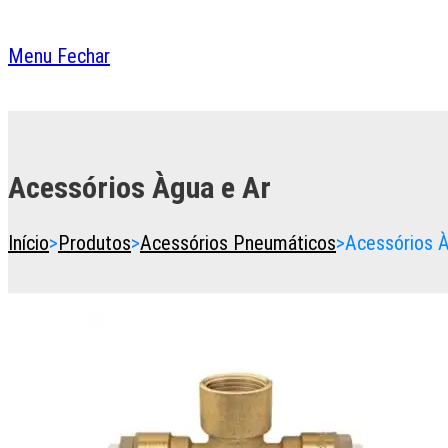
Menu
Fechar
Toggle
the
button
Acessórios Àgua e Ar
to
expand
or
Início
>
Produtos
>
Acessórios Pneumáticos
>
Acessórios À
collapse
the
Menu