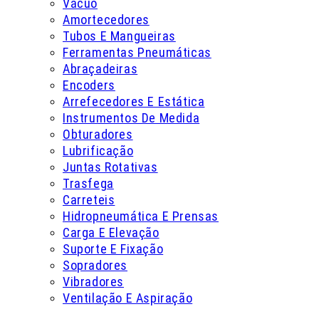
Vácuo
Amortecedores
Tubos E Mangueiras
Ferramentas Pneumáticas
Abraçadeiras
Encoders
Arrefecedores E Estática
Instrumentos De Medida
Obturadores
Lubrificação
Juntas Rotativas
Trasfega
Carreteis
Hidropneumática E Prensas
Carga E Elevação
Suporte E Fixação
Sopradores
Vibradores
Ventilação E Aspiração