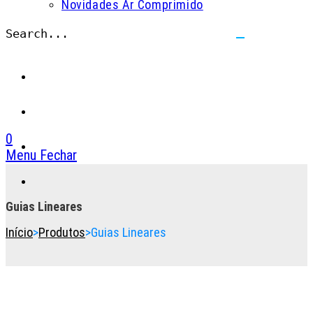
Novidades Ar Comprimido
Search...
Submit
search
0
Menu
Fechar
Toggle
the
button
Guias Lineares
to
Início
>
Produtos
>
Guias Lineares
expand
or
collapse
the
Menu