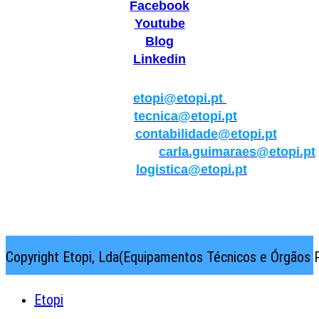
Facebook
Youtube
Blog
Linkedin
Geral:
etopi@etopi.pt
Técnica:
tecnica@etopi.pt
Contabilidade:
contabilidade@etopi.pt
Qualidade/Internacional:
carla.guimaraes@etopi.pt
Logística:
logistica@etopi.pt
Rua Thilo Krassman, Nº 2 – Fração C → 2710-141
Abrunheira→Sintra→Portugal
Copyright Etopi, Lda(Equipamentos Técnicos e Órgãos P
Etopi