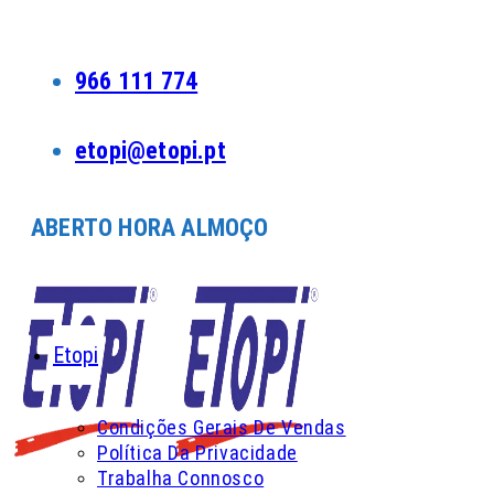
Skip
to
content
966 111 774
etopi@etopi.pt
ABERTO HORA ALMOÇO
Etopi
Condições Gerais De Vendas
Política Da Privacidade
Trabalha Connosco