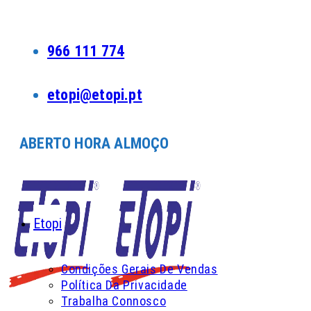
Skip
to
content
966 111 774
etopi@etopi.pt
ABERTO HORA ALMOÇO
Etopi
Condições Gerais De Vendas
Política Da Privacidade
Trabalha Connosco