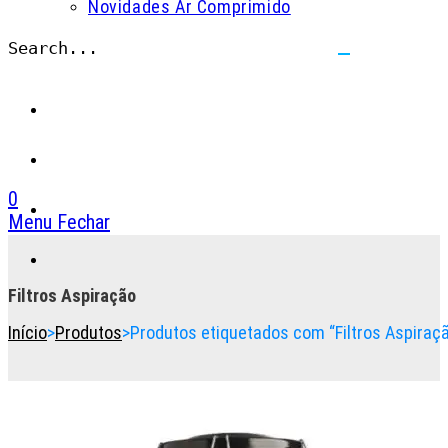
Novidades Ar Comprimido
Search...
Submit
search
0
Menu
Fechar
Toggle
the
button
Filtros Aspiração
to
Início
>
Produtos
>
Produtos etiquetados com “Filtros Aspiraç
expand
or
collapse
the
Menu