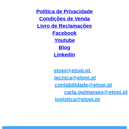
Política de Privacidade
Condições de Venda
Livro de Reclamações
Facebook
Youtube
Blog
Linkedin
Geral:
etopi@etopi.pt
Técnica:
tecnica@etopi.pt
Contabilidade:
contabilidade@etopi.pt
Qualidade/Internacional:
carla.guimaraes@etopi.pt
Logística:
logistica@etopi.pt
Rua Thilo Krassman, Nº 2 – Fração C → 2710-141
Abrunheira→Sintra→Portugal