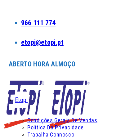
Skip
to
content
966 111 774
etopi@etopi.pt
ABERTO HORA ALMOÇO
Etopi
Condições Gerais De Vendas
Política Da Privacidade
Trabalha Connosco