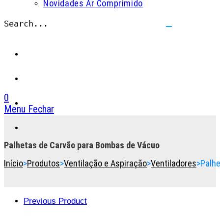
Novidades Ar Comprimido
Search...
Submit
search
0
Menu
Fechar
Toggle
the
button
Palhetas de Carvão para Bombas de Vácuo
to
Início
>
Produtos
>
Ventilação e Aspiração
>
Ventiladores
>
Palh
expand
or
collapse
the
Previous Product
Menu