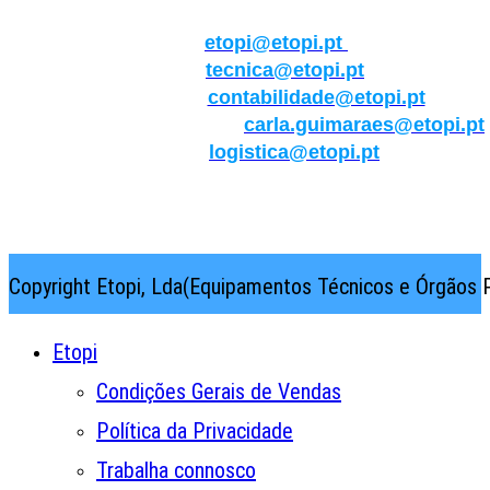
Geral:
etopi@etopi.pt
Técnica:
tecnica@etopi.pt
Contabilidade:
contabilidade@etopi.pt
Qualidade/Internacional:
carla.guimaraes@etopi.pt
Logística:
logistica@etopi.pt
Rua Thilo Krassman, Nº 2 – Fração C → 2710-141
Abrunheira→Sintra→Portugal
Copyright Etopi, Lda(Equipamentos Técnicos e Órgãos P
Etopi
Condições Gerais de Vendas
Política da Privacidade
Trabalha connosco