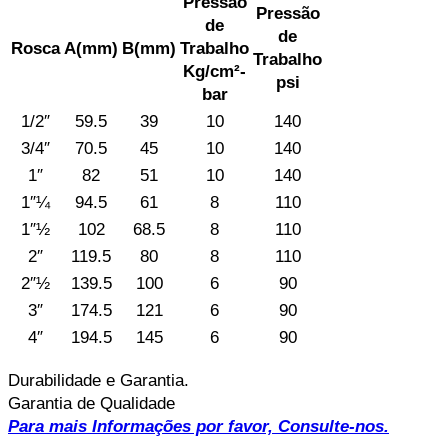
Pressão
Pressão
de
de
Rosca
A(mm)
B(mm)
Trabalho
Trabalho
Kg/cm²-
psi
bar
1/2″
59.5
39
10
140
3/4″
70.5
45
10
140
1″
82
51
10
140
1″¼
94.5
61
8
110
1″½
102
68.5
8
110
2″
119.5
80
8
110
2″½
139.5
100
6
90
3″
174.5
121
6
90
4″
194.5
145
6
90
Durabilidade e Garantia.
Garantia de Qualidade
Para mais Informações por favor, Consulte-nos.