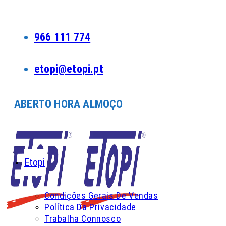
Skip
to
content
966 111 774
etopi@etopi.pt
ABERTO HORA ALMOÇO
Etopi
Condições Gerais De Vendas
Política Da Privacidade
Trabalha Connosco