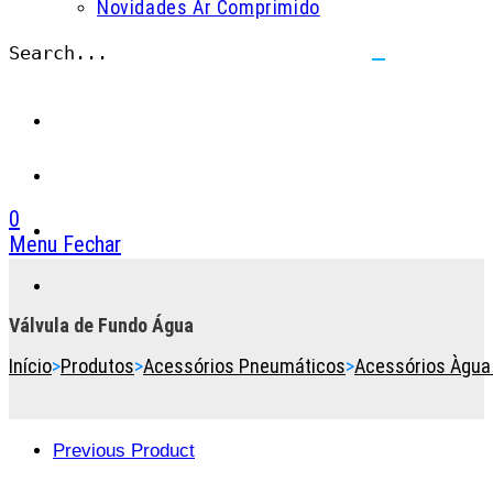
Novidades Ar Comprimido
Search...
Submit
search
0
Menu
Fechar
Toggle
the
button
Válvula de Fundo Água
to
Início
>
Produtos
>
Acessórios Pneumáticos
>
Acessórios Àgua 
expand
or
collapse
the
Previous Product
Menu