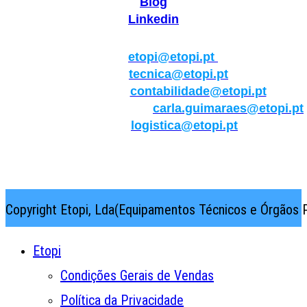
Blog
Linkedin
Geral:
etopi@etopi.pt
Técnica:
tecnica@etopi.pt
Contabilidade:
contabilidade@etopi.pt
Qualidade/Internacional:
carla.guimaraes@etopi.pt
Logística:
logistica@etopi.pt
Rua Thilo Krassman, Nº 2 – Fração C → 2710-141
Abrunheira→Sintra→Portugal
Copyright Etopi, Lda(Equipamentos Técnicos e Órgãos P
Etopi
Condições Gerais de Vendas
Política da Privacidade