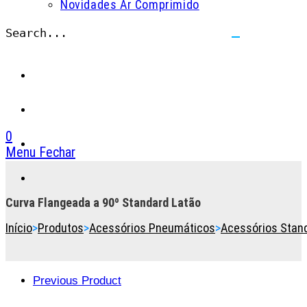
Novidades Ar Comprimido
Search...
Submit
search
0
Menu
Fechar
Toggle
the
button
Curva Flangeada a 90º Standard Latão
to
Início
>
Produtos
>
Acessórios Pneumáticos
>
Acessórios Stan
expand
or
collapse
the
Previous Product
Menu