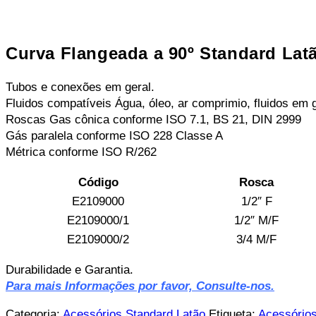
Curva Flangeada a 90º Standard Lat
Tubos e conexões em geral.
Fluidos compatíveis Água, óleo, ar comprimio, fluidos em g
Roscas Gas cônica conforme ISO 7.1, BS 21, DIN 2999
Gás paralela conforme ISO 228 Classe A
Métrica conforme ISO R/262
Código
Rosca
E2109000
1/2″ F
E2109000/1
1/2″ M/F
E2109000/2
3/4 M/F
Durabilidade e Garantia.
Para mais Informações por favor, Consulte-nos.
Categoria:
Acessórios Standard Latão
Etiqueta:
Acessório