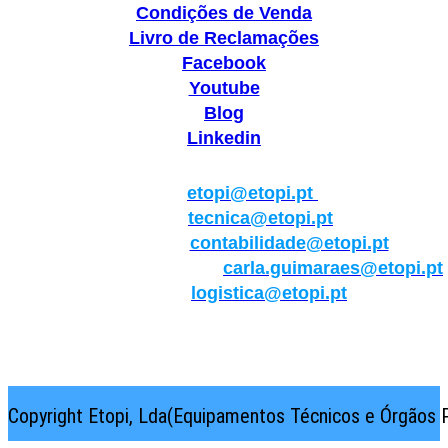
Condições de Venda
Livro de Reclamações
Facebook
Youtube
Blog
Linkedin
Geral:
etopi@etopi.pt
Técnica:
tecnica@etopi.pt
Contabilidade:
contabilidade@etopi.pt
Qualidade/Internacional:
carla.guimaraes@etopi.pt
Logística:
logistica@etopi.pt
Rua Thilo Krassman, Nº 2 – Fração C → 2710-141
Abrunheira→Sintra→Portugal
Copyright Etopi, Lda(Equipamentos Técnicos e Órgãos P