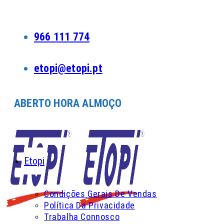
Skip
to
content
966 111 774
etopi@etopi.pt
ABERTO HORA ALMOÇO
Etopi
Condições Gerais De Vendas
Política Da Privacidade
Trabalha Connosco