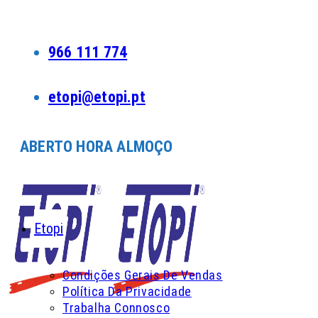
Skip
to
content
966 111 774
etopi@etopi.pt
ABERTO HORA ALMOÇO
Etopi
Condições Gerais De Vendas
Política Da Privacidade
Trabalha Connosco