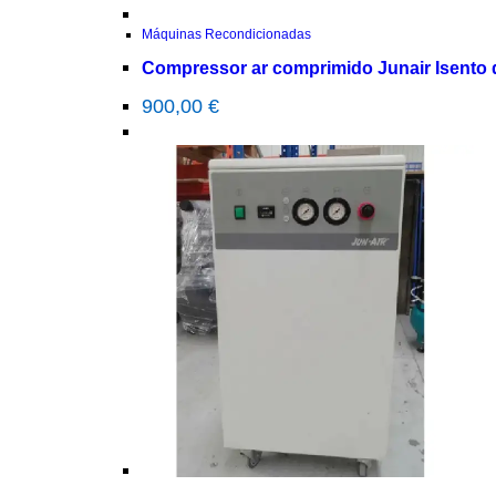
Máquinas Recondicionadas
Compressor ar comprimido Junair Isento 
900,00
€