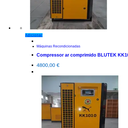
Adicionar
Máquinas Recondicionadas
Compressor ar comprimido BLUTEK KK1
4800,00
€