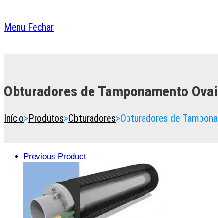
Menu
Fechar
Toggle
the
button
Obturadores de Tamponamento Ovai
to
expand
or
Início
>
Produtos
>
Obturadores
>
Obturadores de Tampona
collapse
the
Menu
Previous Product