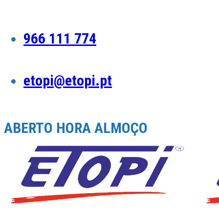
Skip
to
content
966 111 774
etopi@etopi.pt
ABERTO HORA ALMOÇO