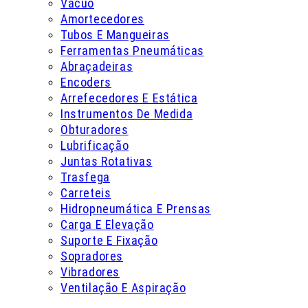
Vácuo
Amortecedores
Tubos E Mangueiras
Ferramentas Pneumáticas
Abraçadeiras
Encoders
Arrefecedores E Estática
Instrumentos De Medida
Obturadores
Lubrificação
Juntas Rotativas
Trasfega
Carreteis
Hidropneumática E Prensas
Carga E Elevação
Suporte E Fixação
Sopradores
Vibradores
Ventilação E Aspiração