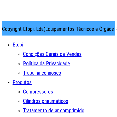
Rua Thilo Krassman, Nº 2 – Fração C → 2710-141
Abrunheira→Sintra→Portugal
Copyright Etopi, Lda(Equipamentos Técnicos e Órgãos P
Etopi
Condições Gerais de Vendas
Política da Privacidade
Trabalha connosco
Produtos
Compressores
Cilindros pneumáticos
Tratamento de ar comprimido