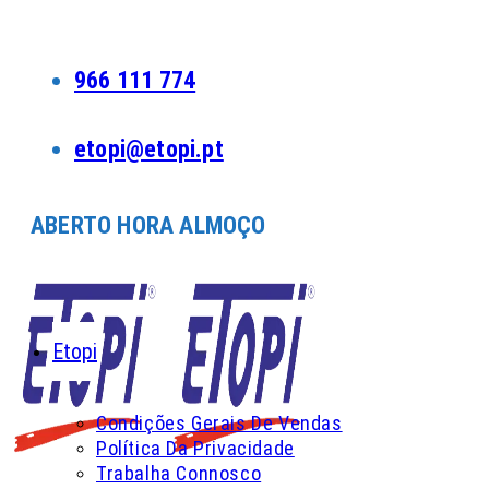
Skip
to
content
966 111 774
etopi@etopi.pt
ABERTO HORA ALMOÇO
Etopi
Condições Gerais De Vendas
Política Da Privacidade
Trabalha Connosco