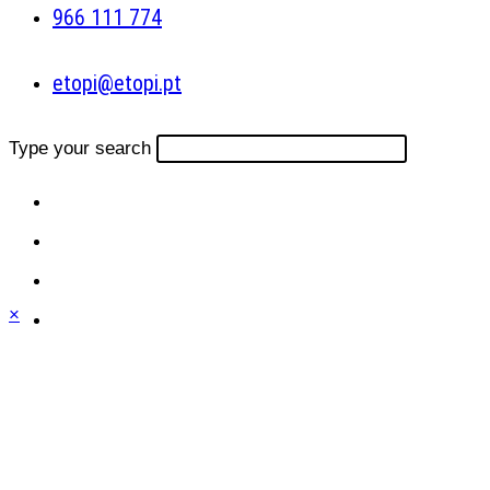
966 111 774
etopi@etopi.pt
Type your search
×
Close
this
module