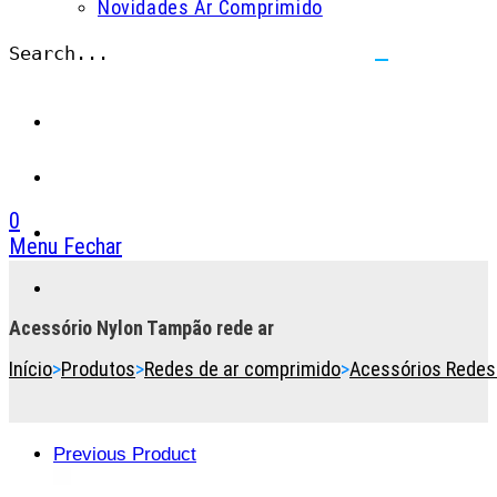
Novidades Ar Comprimido
Search...
Submit
search
0
Menu
Fechar
Toggle
the
button
Acessório Nylon Tampão rede ar
to
Início
>
Produtos
>
Redes de ar comprimido
>
Acessórios Redes
expand
or
collapse
the
Previous Product
Menu