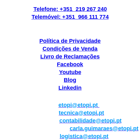
Telefone: +351 219 267 240
Telemóvel: +351 966 111 774
Política de Privacidade
Condições de Venda
Livro de Reclamações
Facebook
Youtube
Blog
Linkedin
Geral:
etopi@etopi.pt
Técnica:
tecnica@etopi.pt
Contabilidade:
contabilidade@etopi.pt
Qualidade/Internacional:
carla.guimaraes@etopi.pt
Logística:
logistica@etopi.pt