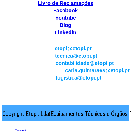
Livro de Reclamações
Facebook
Youtube
Blog
Linkedin
Geral:
etopi@etopi.pt
Técnica:
tecnica@etopi.pt
Contabilidade:
contabilidade@etopi.pt
Qualidade/Internacional:
carla.guimaraes@etopi.pt
Logística:
logistica@etopi.pt
Rua Thilo Krassman, Nº 2 – Fração C → 2710-141
Abrunheira→Sintra→Portugal
Copyright Etopi, Lda(Equipamentos Técnicos e Órgãos P