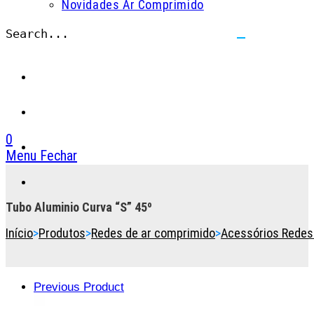
Novidades Ar Comprimido
Search...
Submit
search
0
Menu
Fechar
Toggle
the
button
Tubo Aluminio Curva “S” 45º
to
Início
>
Produtos
>
Redes de ar comprimido
>
Acessórios Redes
expand
or
collapse
the
Previous Product
Menu