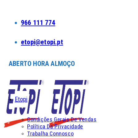
Skip
to
content
966 111 774
etopi@etopi.pt
ABERTO HORA ALMOÇO
Etopi
Condições Gerais De Vendas
Política Da Privacidade
Trabalha Connosco