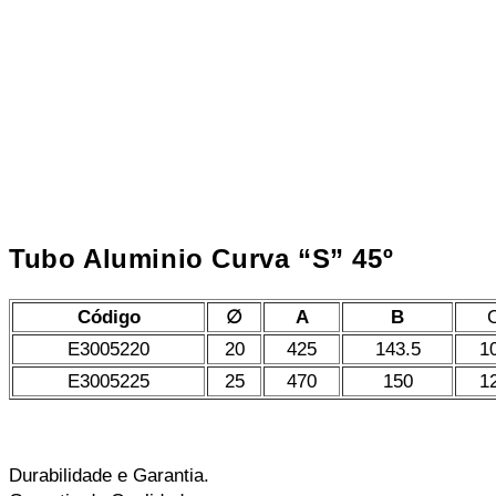
Tubo Aluminio Curva “S” 45º
Código
∅
A
B
E3005220
20
425
143.5
1
E3005225
25
470
150
1
Durabilidade e Garantia.