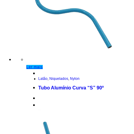
Ler mais
Latão
,
Niquelados
,
Nylon
Tubo Alumínio Curva “S” 90º