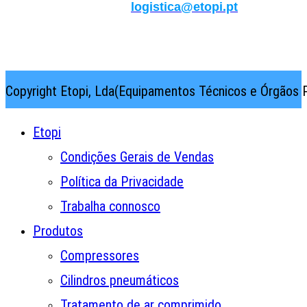
Logística:
logistica@etopi.pt
Rua Thilo Krassman, Nº 2 – Fração C → 2710-141
Abrunheira→Sintra→Portugal
Copyright Etopi, Lda(Equipamentos Técnicos e Órgãos P
Etopi
Condições Gerais de Vendas
Política da Privacidade
Trabalha connosco
Produtos
Compressores
Cilindros pneumáticos
Tratamento de ar comprimido