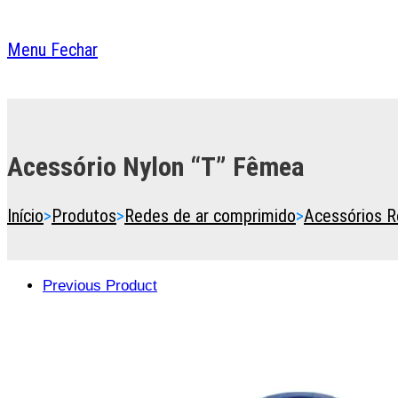
Menu
Fechar
Toggle
the
button
Acessório Nylon “T” Fêmea
to
expand
or
Início
>
Produtos
>
Redes de ar comprimido
>
Acessórios R
collapse
the
Menu
Previous Product