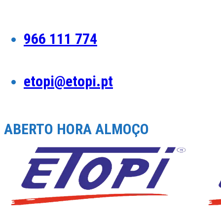
Skip
to
content
966 111 774
etopi@etopi.pt
ABERTO HORA ALMOÇO