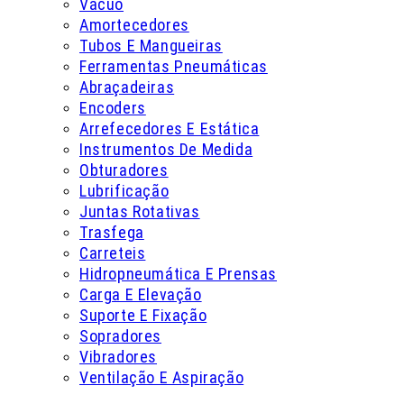
Vácuo
Amortecedores
Tubos E Mangueiras
Ferramentas Pneumáticas
Abraçadeiras
Encoders
Arrefecedores E Estática
Instrumentos De Medida
Obturadores
Lubrificação
Juntas Rotativas
Trasfega
Carreteis
Hidropneumática E Prensas
Carga E Elevação
Suporte E Fixação
Sopradores
Vibradores
Ventilação E Aspiração