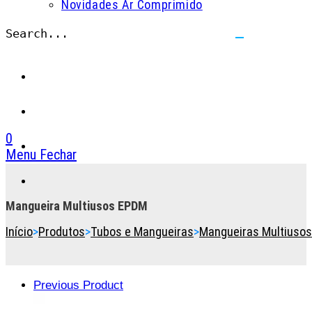
Novidades Ar Comprimido
Search...
Submit
search
0
Menu
Fechar
Toggle
the
button
Mangueira Multiusos EPDM
to
Início
>
Produtos
>
Tubos e Mangueiras
>
Mangueiras Multiusos
expand
or
collapse
the
Previous Product
Menu