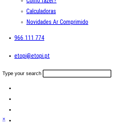
Como fazer?
Calculadoras
Novidades Ar Comprimido
966 111 774
etopi@etopi.pt
Type your search
×
Close