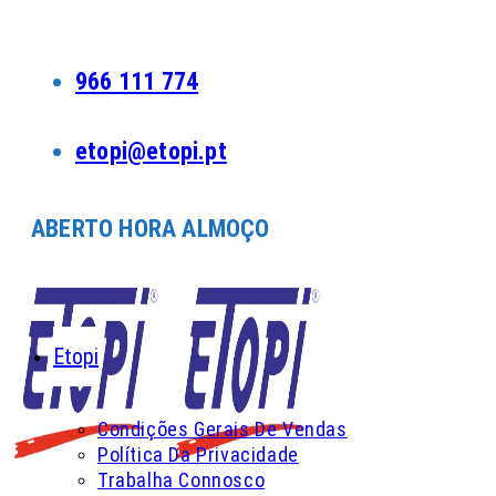
Skip
to
content
966 111 774
etopi@etopi.pt
ABERTO HORA ALMOÇO
Etopi
Condições Gerais De Vendas
Política Da Privacidade
Trabalha Connosco