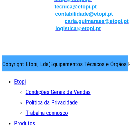
Técnica:
tecnica@etopi.pt
Contabilidade:
contabilidade@etopi.pt
Qualidade/Internacional:
carla.guimaraes@etopi.pt
Logística:
logistica@etopi.pt
Rua Thilo Krassman, Nº 2 – Fração C → 2710-141
Abrunheira→Sintra→Portugal
Copyright Etopi, Lda(Equipamentos Técnicos e Órgãos P
Etopi
Condições Gerais de Vendas
Política da Privacidade
Trabalha connosco
Produtos